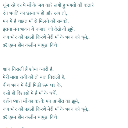
भजन
गूंज रहे दर पे माँ के जय कारे लगी हु भगतो की कतारे
hanuman
रंग भगति का छाया चाहो और अब तो,
bhajans
मन में है चाहत माँ से मिलने की सबको,
साईं
इतना मन भावन ये नजारा जो देखे वो झूमे,
भजन
sai
जब भोर की पहली किरणे मेरी माँ के भवन को चूमे,.
bhajans
ॐ एहम हीम कलीम चामुंडा विचे
जैन
भजन
jain
bhajans
शान निराली है शोभा न्यारी है,
दुर्गा
मेरी माता रानी की तो बात निराली है,
भजन
बीच भवन में बैठी पिंडी रूप धर के,
durga
bhajans
दसो ही दिशाओ में है माँ के चर्चे,
गणेश
दर्शन प्यारा माँ का करके मन अजीत का झूमे,
भजन
जब भोर की पहली किरणे मेरी माँ के भवन को चूमे,.
ganesh
bhajans
ॐ एहम हीम कलीम चामुंडा विचे
राम