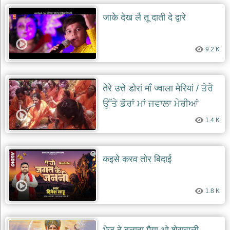
जाके देख लै तू दाती दे द्वारे
देश
भक्ति
भजन
patriotic
9.2 K
bhajans
खाटू
श्याम
तेरे उत्ते डोरां माँ ज्वाला मेरियां / ਤੇਰੇ
भजन
ਉੱਤੇ ਡੋਰਾਂ ਮਾਂ ਜਵਾਲਾ ਮੇਰੀਆਂ
khatu
shaym
bhajans
1.4 K
रानी
सती
दादी
कइसे करव तोर बिदाई
भजन
rani
sati
dadi
1.8 K
bhajans
बावा
लाल