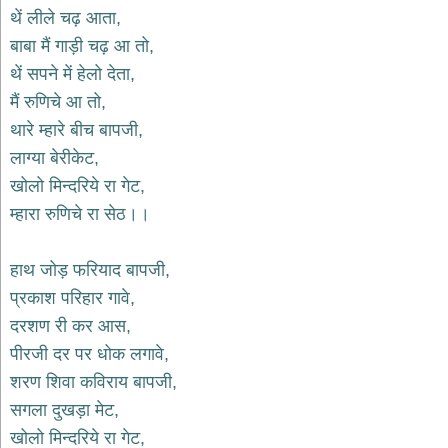
भजन
थें लीले चढ़ आता,
raam
bhajans
बाबा मैं गाड़ी चढ़ आ तो,
गुरुदेव
थें सपने में हेलो देता,
भजन
मैं रुणिचे आ तो,
gurudev
bhajans
थारे म्हारे बीच बापजी,
विविध
लाग्या बेरीकेट,
भजन
खोलो मिन्दरिये रा गेट,
miscellaneous
bhajans
म्हारा रुणिचे रा सेठ।।
विष्णु
भजन
हाथ जोड़ फरियाद बापजी,
vishnu
bhajans
प्रकाश परिहार गावे,
दरशण री कर आस,
बाबा
बालक
पीरजी दर पर धोक लगावे,
नाथ
शरण शिवा कविराय बापजी,
भजन
सगला दुखड़ा मेट,
baba
balak
खोलो मिन्दरिये रा गेट,
nath
bhajans