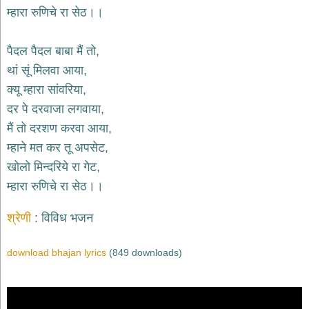
म्हारा रुणिचे रा सेठ।।
देश
भक्ति
पैदल पैदल बाबा मैं तो,
भजन
patriotic
थां सूं मिलवा आया,
bhajans
क्यू म्हारा सांवरिया,
खाटू
दर पे दरवाजा लगवाया,
श्याम
भजन
मैं तो दरशण करवा आया,
khatu
म्हाने मत कर तू अपसेट,
shaym
bhajans
खोलो मिन्दरिये रा गेट,
रानी
म्हारा रुणिचे रा सेठ।।
सती
दादी
श्रेणी
विविध भजन
भजन
rani
sati
download bhajan lyrics
(849 downloads)
dadi
bhajans
बावा
लाल