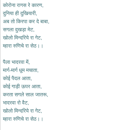
भजन
कोरोना रागस रे कारण,
hanuman
दुनिया ही दुखियारी,
bhajans
अब तो किरपा कर दे बाबा,
साईं
सगला दुखड़ा मेट,
भजन
sai
खोलो मिन्दरिये रा गेट,
bhajans
म्हारा रुणिचे रा सेठ।।
जैन
भजन
jain
पैला भादरवा में,
bhajans
मार्ग-मार्ग धूम मचाता,
दुर्गा
कोई पैदल आता,
भजन
कोई गाड़ी ऊपर आता,
durga
bhajans
करता सगले साल जातरू,
गणेश
भादरवा रो वैट,
भजन
खोलो मिन्दरिये रा गेट,
ganesh
bhajans
म्हारा रुणिचे रा सेठ।।
राम