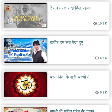
रे मन मस्त सदा दिल रहना
10.9 K
कबीर हम सब पैदा हुए
6.7 K
परम पिता के श्री चरणों मे
6.8 K
साधो भी भक्ति प्रेम रंग पाका