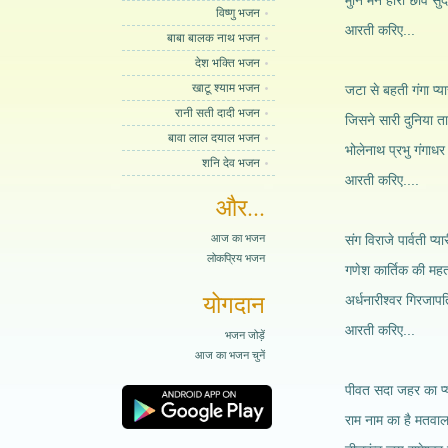
मुनि मन हारी छवि सुं
विष्णु भजन
आरती करिए...
बाबा बालक नाथ भजन
देश भक्ति भजन
खाटू श्याम भजन
जटा से बहती गंगा प्या
रानी सती दादी भजन
जिसने सारी दुनिया ता
बावा लाल दयाल भजन
भोलेनाथ प्रभु गंगाधर
शनि देव भजन
आरती करिए....
और...
आज का भजन
संग विराजे पार्वती प्या
लोकप्रिय भजन
गणेश कार्तिक की महत
योगदान
अर्धनारीश्वर गिरजाप
आरती करिए...
भजन जोड़ें
आज का भजन चुनें
पीवत सदा जहर का प्
राम नाम का है मतवाल