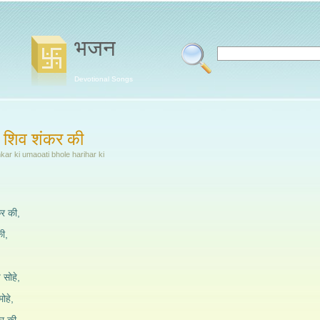
भजन
Devotional Songs
 शिव शंकर की
nkar ki umaoati bhole harihar ki
र की,
की,
 सोहे,
ोहे,