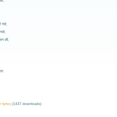
की,
गावे,
ावे,
-जन की,
ारा
 lyrics
(1437 downloads)