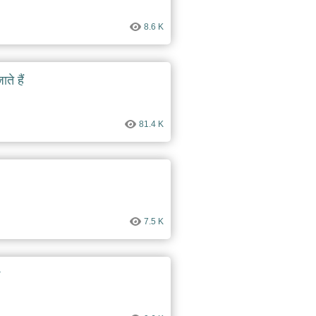
8.6 K
ते हैं
81.4 K
7.5 K