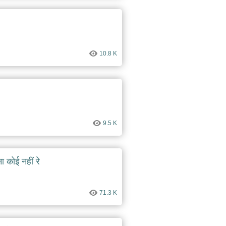
10.8 K
9.5 K
 कोई नहीं रे
71.3 K