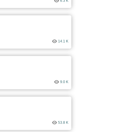
6.3 K
14.1 K
9.0 K
53.8 K