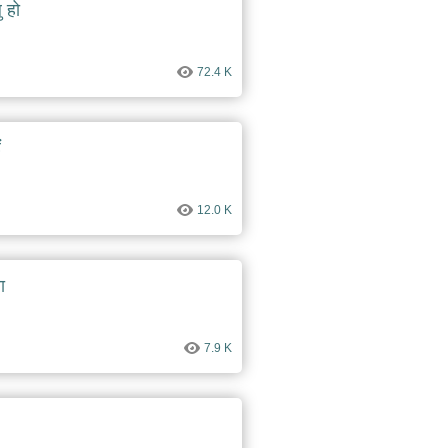
ु हो
72.4 K
ं
12.0 K
ा
7.9 K