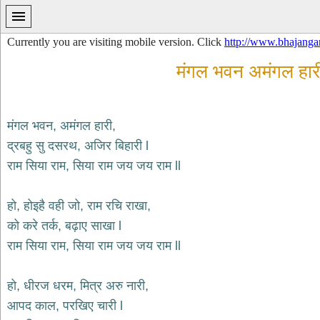
Currently you are visiting mobile version. Click
http://www.bhajanga
मंगल भवन अमंगल हार
मंगल भवन, अमंगल हारी,
प्रथम
द्रबहु सु दसरथ, अजिर बिहारी l
पन्ना
राम सिया राम, सिया राम जय जय राम ll
home
कृष्ण
हो, होइहै वही जो, राम रचि राखा,
भजन
krishna
को करे तर्क, बढ़ाए साखा l
bhajans
राम सिया राम, सिया राम जय जय राम ll
शिव
भजन
shiv
हो, धीरज धरम, मित्र अरु नारी,
bhajans
आपद काल, परखिए चारी l
हनुमान