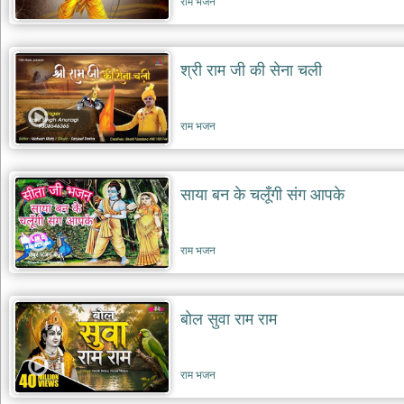
राम भजन
दयाल
भजन
bawa
lal
dayal
श्री राम जी की सेना चली
bhajans
शनि
देव
राम भजन
भजन
shani
dev
bhajans
साया बन के चलूँगी संग आपके
आज
का
राम भजन
भजन
bhajan
of
the
day
बोल सुवा राम राम
भजन
जोड़ें
add
राम भजन
bhajans