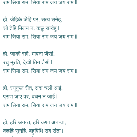
राम सिया राम, सिया राम जय जय राम ll
भजन
hanuman
bhajans
हो, जेहिके जेहि पर, सत्य सनेहू,
साईं
सो तेहि मिलय न, कछु सन्देहू l
भजन
राम सिया राम, सिया राम जय जय राम ll
sai
bhajans
जैन
हो, जाकी रही, भावना जैसी,
भजन
रघु मूरति, देखी तिन तैसी l
jain
bhajans
राम सिया राम, सिया राम जय जय राम ll
दुर्गा
भजन
हो, रघुकुल रीत, सदा चली आई,
durga
bhajans
प्राण जाए पर, वचन न जाई l
गणेश
राम सिया राम, सिया राम जय जय राम ll
भजन
ganesh
bhajans
हो, हरि अनन्त, हरि कथा अनन्ता,
कहहि सुनहि, बहुविधि सब संता l
राम