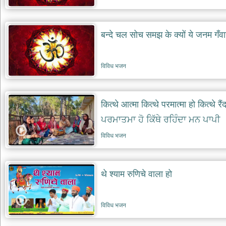
देश
भक्ति
बन्दे चल सोच समझ के क्यों ये जनम गँव
भजन
patriotic
bhajans
विविध भजन
खाटू
श्याम
भजन
khatu
कित्थे आत्मा कित्थे परमात्मा हो कित्थे र
shaym
bhajans
ਪਰਮਾਤਮਾ ਹੋ ਕਿੱਥੇ ਰਹਿੰਦਾ ਮਨ ਪਾਪੀ
रानी
विविध भजन
सती
दादी
भजन
थे श्याम रुणिचे वाला हो
rani
sati
dadi
bhajans
विविध भजन
बावा
लाल