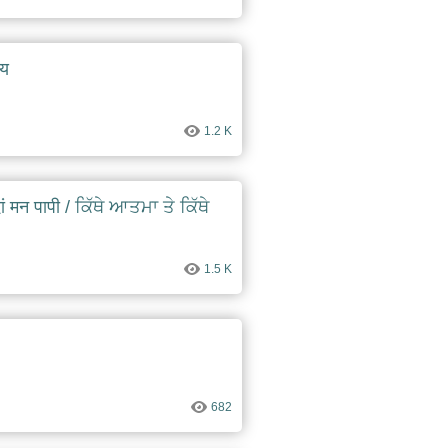
ाय
1.2 K
ैंदां मन पापी / ਕਿੱਥੇ ਆਤਮਾ ਤੇ ਕਿੱਥੇ
1.5 K
682