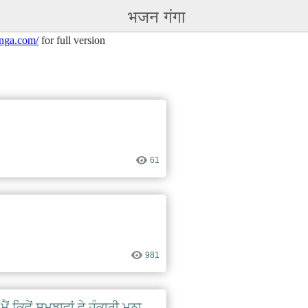
भजन गंगा
nga.com/
for full version
61
981
ਨੂੰ ਮੈਂ ਕਿਵੇਂ ਸਮਝਾਵਾਂ ਵੇ ਹੰਕਾਰੀ ਮਨਾ