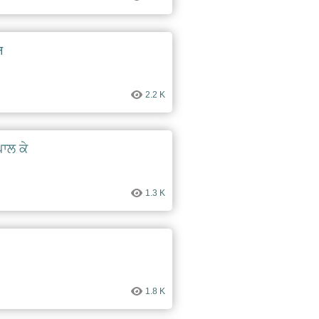
न
2.2 K
ਪਾਲ ਕੇ
1.3 K
1.8 K