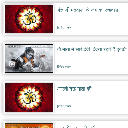
दयाल
भजन
भैंरु जी मतवाला थे जग का रखवाला
bawa
lal
dayal
bhajans
विविध भजन
शनि
देव
भजन
गौ माता में सारे देवी, देवता रहते हैं इनकी
shani
dev
bhajans
विविध भजन
आज
का
भजन
bhajan
आरती गऊ माता की
of
the
day
भजन
विविध भजन
जोड़ें
add
bhajans