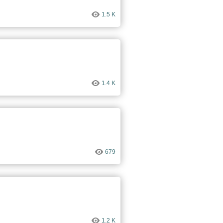
1.5 K
1.4 K
679
1.2 K