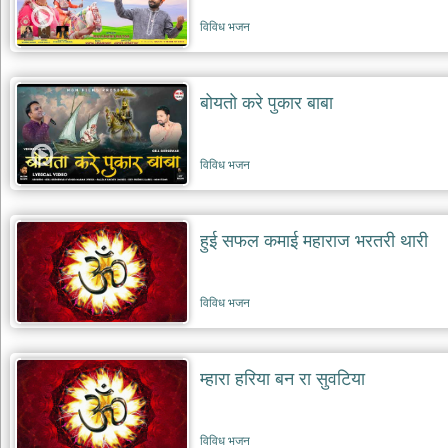
भजन
raam
विविध भजन
bhajans
गुरुदेव
भजन
बोयतो करे पुकार बाबा
gurudev
bhajans
विविध
विविध भजन
भजन
miscellaneous
bhajans
हुई सफल कमाई महाराज भरतरी थारी
विष्णु
भजन
vishnu
bhajans
विविध भजन
बाबा
बालक
नाथ
म्हारा हरिया बन रा सुवटिया
भजन
baba
balak
nath
विविध भजन
bhajans