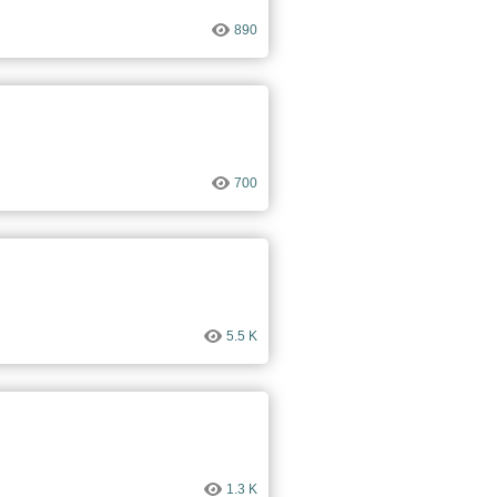
890
700
5.5 K
1.3 K