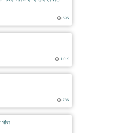
595
1.0 K
786
ा भीरा