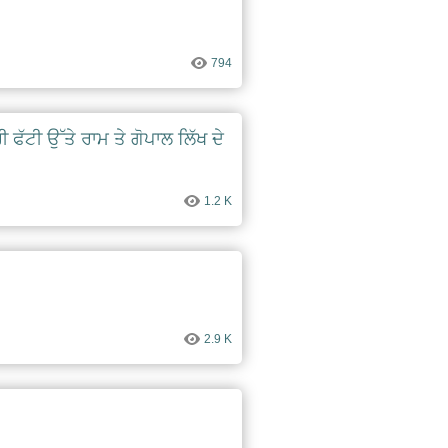
794
ਮੇਰੀ ਫੱਟੀ ਉੱਤੇ ਰਾਮ ਤੇ ਗੋਪਾਲ ਲਿੱਖ ਦੇ
1.2 K
2.9 K