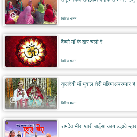
भजन
hanuman
bhajans
विविध भजन
साईं
भजन
sai
bhajans
वैष्णो माँ के द्वार चलो रे
जैन
भजन
विविध भजन
jain
bhajans
दुर्गा
कुलदेवी माँ भुवाल तेरी महिमाअपरम्पार है
भजन
durga
bhajans
विविध भजन
गणेश
भजन
ganesh
bhajans
रामदेव भीरा थारी बाईसा काग उड़ावे म्हार
राम