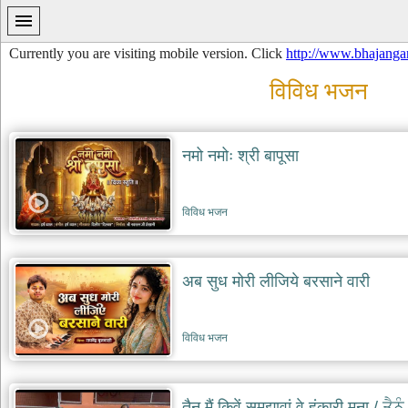
Currently you are visiting mobile version. Click
http://www.bhajanga
विविध भजन
नमो नमोः श्री बापूसा
प्रथम
पन्ना
विविध भजन
home
कृष्ण
भजन
अब सुध मोरी लीजिये बरसाने वारी
krishna
bhajans
शिव
विविध भजन
भजन
shiv
bhajans
हनुमान
तैनू मैं किवें समझावां वे हंकारी मना / ਤੈ