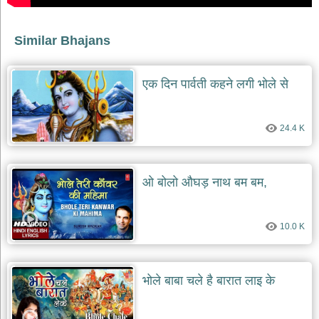
भजन
raam
bhajans
Similar Bhajans
गुरुदेव
भजन
gurudev
एक दिन पार्वती कहने लगी भोले से
bhajans
विविध
भजन
24.4 K
miscellaneous
bhajans
विष्णु
ओ बोलो औघड़ नाथ बम बम,
भजन
vishnu
bhajans
10.0 K
बाबा
बालक
नाथ
भजन
भोले बाबा चले है बारात लाइ के
baba
balak
nath
bhajans