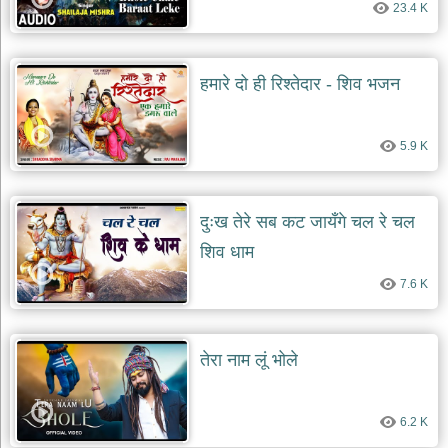
23.4 K
देश
भक्ति
भजन
हमारे दो ही रिश्तेदार - शिव भजन
patriotic
bhajans
खाटू
5.9 K
श्याम
भजन
khatu
shaym
दुःख तेरे सब कट जायँगे चल रे चल
bhajans
शिव धाम
रानी
सती
7.6 K
दादी
भजन
rani
sati
तेरा नाम लूं भोले
dadi
bhajans
बावा
6.2 K
लाल