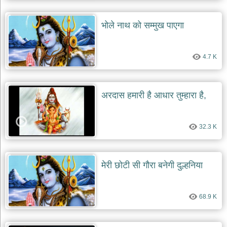
दयाल
भजन
भोले नाथ को सम्मुख पाएगा
bawa
lal
dayal
bhajans
4.7 K
शनि
देव
भजन
shani
अरदास हमारी है आधार तुम्हारा है,
dev
bhajans
आज
32.3 K
का
भजन
bhajan
of
मेरी छोटी सी गौरा बनेगी दुल्हनिया
the
day
भजन
68.9 K
जोड़ें
add
bhajans