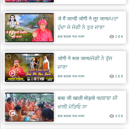
जे मैं जान्दी जोगी ने तुर जाना/ਪਤਾ
ਹੁੰਦਾ ਜੇ ਜੋਗੀ ਨੇ ਤੁਰ ਜਾਣਾ
बाबा बालक नाथ भजन
2.8 K
जोगी ने रूस जाना/ਜੋਗੀ ਨੇ ਰੁੱਸ
ਜਾਣਾ
बाबा बालक नाथ भजन
2.6 K
बाबा जी खाली मोड़यो ना/ਬਾਬਾ ਜੀ
ਖ਼ਾਲੀ ਮੋੜਿਓ ਨਾ
बाबा बालक नाथ भजन
4.0 K