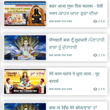
बाहर आजा गुफा दिया मालका - देसी
भजन /ਬਾਹਰ ਆਜਾ ਗੁਫ਼ਾ ਦੀਆ
ਮਾਲਕਾ
बाबा बालक नाथ भजन
2.6 K
पौणाहारी बाबा तूँ दूधाधारी /ਪੌਣਾਹਾਰੀ
ਬਾਬਾ ਤੂੰ ਦੁੱਧਾਧਾਰੀ
बाबा बालक नाथ भजन
1.3 K
तेरे मस्त मलंगां ने धूणा लाया - नूर
ब्रदर्स
बाबा बालक नाथ भजन
2.5 K
बाबा तां रेहँदा मेरे कोल/ਬਾਬਾ ਤਾਂ