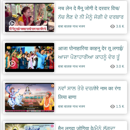
नच लेन दे मैनू जोगी दे दरवार विच/
ਨੱਚ ਲੈਣ ਦੇ ਨੀ ਮੈਨੂੰ ਜੋਗੀ ਦੇ ਦਰਬਾਰ
ਵਿੱਚ
बाबा बालक नाथ भजन
3.6 K
आजा पोनाहारिया काहनु देर तू लगाई/
ਆਜਾ ਪੌਣਾਹਾਰੀਆ ਕਾਹਨੂੰ ਦੇਰ ਤੂੰ
ਤੂੰ ਲਗਾਈ
बाबा बालक नाथ भजन
3.0 K
ਨਵਾਂ ਸਾਲ ਤੇਰੇ ਦਰ/तेरे नाम का रंगा
लिया बाणा
बाबा बालक नाथ भजन
1.5 K
मैनु लगदा जोगिया वे/ਮੈਨੂੰ ਲੱਗਦਾ