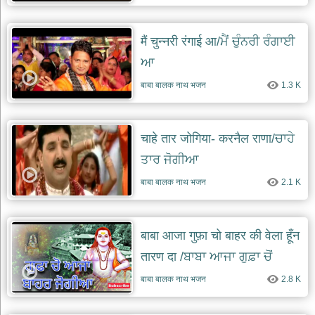
मैं चुन्नरी रंगाई आ/ਮੈਂ ਚੁੰਨਰੀ ਰੰਗਾਈ
ਆ
बाबा बालक नाथ भजन
1.3 K
चाहे तार जोगिया- करनैल राणा/ਚਾਹੇ
ਤਾਰ ਜੋਗੀਆ
बाबा बालक नाथ भजन
2.1 K
बाबा आजा गुफ़ा चो बाहर की वेला हूँन
तारण दा /ਬਾਬਾ ਆਜਾ ਗੁਫ਼ਾ ਚੋਂ
ਬਾਹਰ
बाबा बालक नाथ भजन
2.8 K