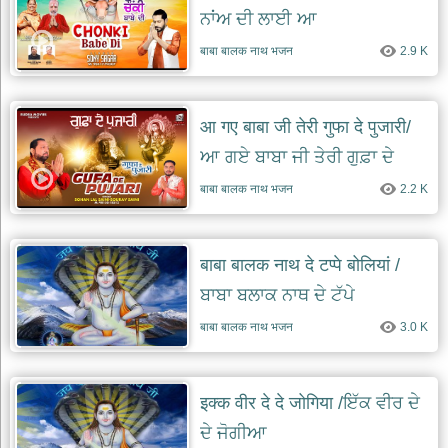
ਨਾਂਅ ਦੀ ਲਾਈ ਆ
बाबा बालक नाथ भजन
2.9 K
आ गए बाबा जी तेरी गुफा दे पुजारी/
ਆ ਗਏ ਬਾਬਾ ਜੀ ਤੇਰੀ ਗੁਫ਼ਾ ਦੇ
ਪੁਜਾਰੀ
बाबा बालक नाथ भजन
2.2 K
बाबा बालक नाथ दे टप्पे बोलियां /
ਬਾਬਾ ਬਲਾਕ ਨਾਥ ਦੇ ਟੱਪੇ
बाबा बालक नाथ भजन
3.0 K
इक्क वीर दे दे जोगिया /ਇੱਕ ਵੀਰ ਦੇ
ਦੇ ਜੋਗੀਆ