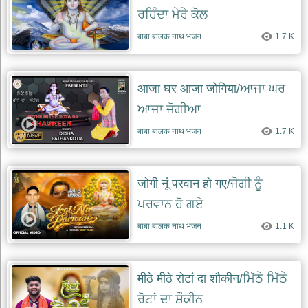
ਰਹਿੰਦਾ ਮੇਰੇ ਕੋਲ
बाबा बालक नाथ भजन
1.7 K
आजा घर आजा जोगिया/ਆਜਾ ਘਰ
ਆਜਾ ਜੋਗੀਆ
बाबा बालक नाथ भजन
1.7 K
जोगी नूं परवान हो गए/ਜੋਗੀ ਨੂੰ
ਪਰਵਾਨ ਹੋ ਗਏ
बाबा बालक नाथ भजन
1.1 K
मीठे मीठे रोटां दा शौकीन/ਮਿੱਠੇ ਮਿੱਠੇ
ਰੋਟਾਂ ਦਾ ਸ਼ੌਕੀਨ