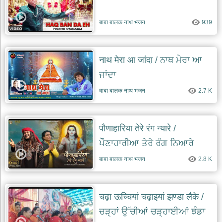
बाबा बालक नाथ भजन
939
नाथ मेरा आ जांदा / ਨਾਥ ਮੇਰਾ ਆ
ਜਾਂਦਾ
बाबा बालक नाथ भजन
2.7 K
पौणाहारिया तेरे रंग न्यारे /
ਪੌਣਾਹਾਰੀਆ ਤੇਰੇ ਰੰਗ ਨਿਆਰੇ
बाबा बालक नाथ भजन
2.8 K
चढ़ा ऊच्चियां चढ़ाइयां झण्डा लैके /
ਚੜ੍ਹਾਂ ਉੱਚੀਆਂ ਚੜ੍ਹਾਈਆਂ ਝੰਡਾ