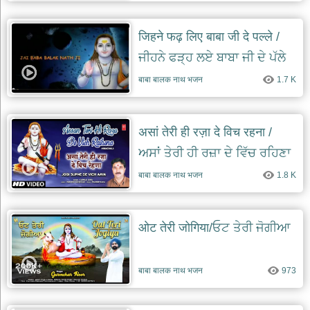
जिहने फढ़ लिए बाबा जी दे पल्ले /
ਜੀਹਨੇ ਫੜ੍ਹ ਲਏ ਬਾਬਾ ਜੀ ਦੇ ਪੱਲੇ
बाबा बालक नाथ भजन
1.7 K
असां तेरी ही रज़ा दे विच रहना /
ਅਸਾਂ ਤੇਰੀ ਹੀ ਰਜ਼ਾ ਦੇ ਵਿੱਚ ਰਹਿਣਾ
बाबा बालक नाथ भजन
1.8 K
ओट तेरी जोगिया/ਓਟ ਤੇਰੀ ਜੋਗੀਆ
बाबा बालक नाथ भजन
973