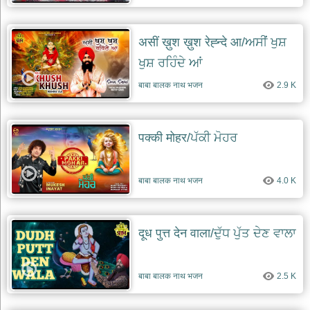
असीं ख़ुश ख़ुश रेह्न्दे आ/ਅਸੀਂ ਖੁਸ਼
ਖੁਸ਼ ਰਹਿੰਦੇ ਆਂ
बाबा बालक नाथ भजन
2.9 K
पक्की मोहर/ਪੱਕੀ ਮੋਹਰ
बाबा बालक नाथ भजन
4.0 K
दूध पुत्त देन वाला/ਦੁੱਧ ਪੁੱਤ ਦੇਣ ਵਾਲਾ
बाबा बालक नाथ भजन
2.5 K