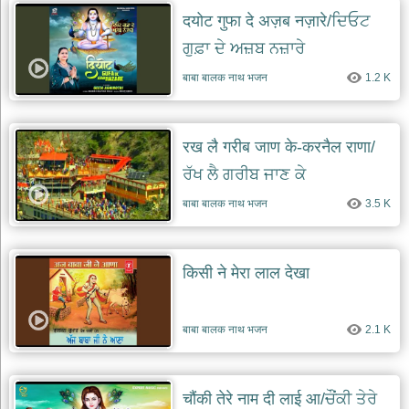
दयोट गुफा दे अज़ब नज़ारे/ਦਿਓਟ
ਗੁਫ਼ਾ ਦੇ ਅਜ਼ਬ ਨਜ਼ਾਰੇ
बाबा बालक नाथ भजन
1.2 K
रख लै गरीब जाण के-करनैल राणा/
ਰੱਖ ਲੈ ਗਰੀਬ ਜਾਣ ਕੇ
बाबा बालक नाथ भजन
3.5 K
किसी ने मेरा लाल देखा
बाबा बालक नाथ भजन
2.1 K
चौंकी तेरे नाम दी लाई आ/ਚੌਂਕੀ ਤੇਰੇ