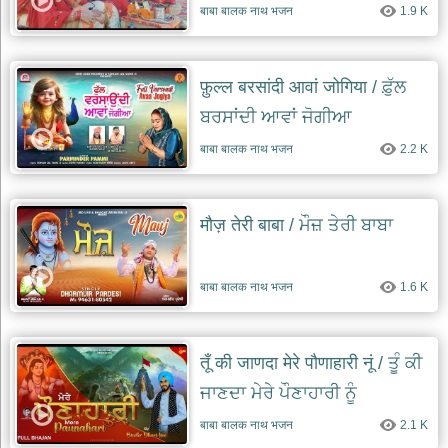
ਲੈ ਕੇ
बाबा बालक नाथ भजन
1.9 K
फ़ुल्ल बरसांदी आवां जोगिया / ਫ਼ੁੱਲ
ਬਰਸਾਂਦੀ ਆਵਾਂ ਜੋਗੀਆ
बाबा बालक नाथ भजन
2.2 K
मौज़ तेरी बाबा / ਮੌਜ਼ ਤੇਰੀ ਬਾਬਾ
बाबा बालक नाथ भजन
1.6 K
तूँ की जाणदा मेरे पौणाहारी नूं / ਤੂੰ ਕੀ
ਜਾਣਦਾ ਮੇਰੇ ਪੌਣਾਹਾਰੀ ਨੂੰ
बाबा बालक नाथ भजन
2.1 K