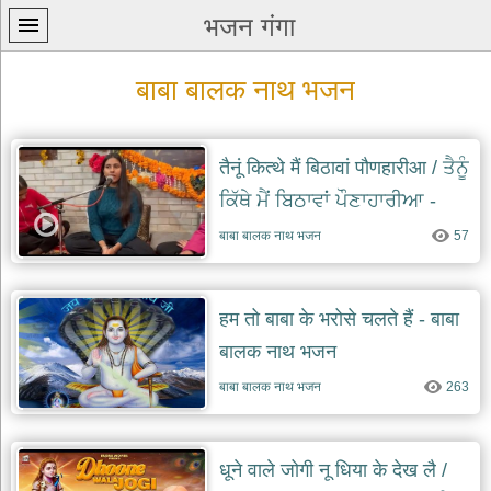
भजन गंगा
बाबा बालक नाथ भजन
तैनूं कित्थे मैं बिठावां पौणहारीआ / ਤੈਨੂੰ
ਕਿੱਥੇ ਮੈਂ ਬਿਠਾਵਾਂ ਪੌਣਾਹਾਰੀਆ -
प्रथम
ਨਵਾਂ ਭਜਨ
पन्ना
बाबा बालक नाथ भजन
57
home
कृष्ण
भजन
हम तो बाबा के भरोसे चलते हैं - बाबा
krishna
बालक नाथ भजन
bhajans
बाबा बालक नाथ भजन
263
शिव
भजन
shiv
bhajans
धूने वाले जोगी नू धिया के देख लै /
हनुमान