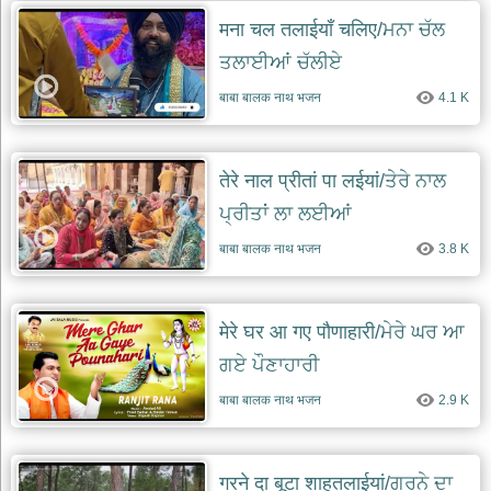
मना चल तलाईयाँ चलिए/ਮਨਾ ਚੱਲ
ਤਲਾਈਆਂ ਚੱਲੀਏ
बाबा बालक नाथ भजन
4.1 K
तेरे नाल प्रीतां पा लईयां/ਤੇਰੇ ਨਾਲ
ਪ੍ਰੀਤਾਂ ਲਾ ਲਈਆਂ
बाबा बालक नाथ भजन
3.8 K
मेरे घर आ गए पौणाहारी/ਮੇਰੇ ਘਰ ਆ
ਗਏ ਪੌਣਾਹਾਰੀ
बाबा बालक नाथ भजन
2.9 K
गरने दा बूटा शाहतलाईयां/ਗਰੂਨੇ ਦਾ