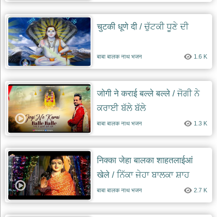
चुटकी धूणे दी / ਚੁੱਟਕੀ ਧੂਣੇ ਦੀ
बाबा बालक नाथ भजन
1.6 K
जोगी ने कराई बल्ले बल्ले / ਜੋਗੀ ਨੇ
ਕਰਾਈ ਬੱਲੇ ਬੱਲੇ
बाबा बालक नाथ भजन
1.3 K
निक्का जेहा बालका शाहतलाईआं
खेले / ਨਿੱਕਾ ਜੇਹਾ ਬਾਲਕਾ ਸ਼ਾਹ
ਤਲਾਈਆਂ ਖੇਲ੍ਹੇ
बाबा बालक नाथ भजन
2.7 K