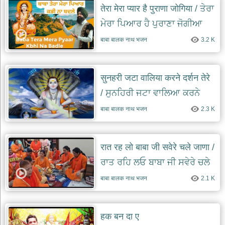
दयाल
तेरा मेरा प्यार है पुराणा जोगिया / ਤੇਰਾ
भजन
ਮੇਰਾ ਪਿਆਰ ਹੈ ਪੁਰਾਣਾ ਜੋਗੀਆ
bawa
lal
dayal
बाबा बालक नाथ भजन
3.2 K
bhajans
शनि
देव
सुनहरी जटा वालिया करने दर्शन तेरे
भजन
shani
/ ਸੁਨਹਿਰੀ ਜਟਾ ਵਾਲਿਆ ਕਰਨੇ
dev
bhajans
ਦਰਸ਼ਨ ਤੇਰੇ
बाबा बालक नाथ भजन
2.3 K
आज
का
भजन
रात रह लो बाबा जी सवेरे चले जाणा /
bhajan
of
ਰਾਤ ਰਹਿ ਲਓ ਬਾਬਾ ਜੀ ਸਵੇਰੇ ਚਲੇ
the
day
ਜਾਣਾ
बाबा बालक नाथ भजन
2.1 K
भजन
जोड़ें
add
bhajans
हक बन दा ए