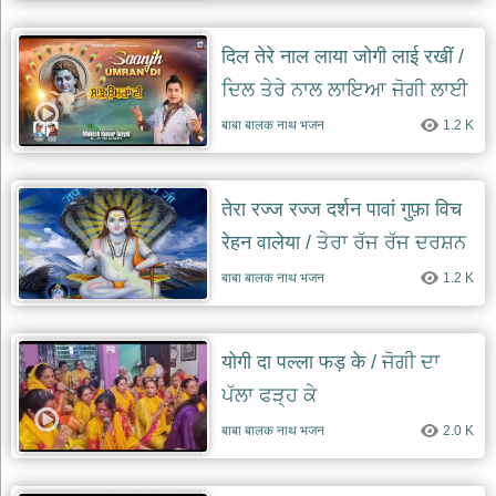
देश
दिल तेरे नाल लाया जोगी लाई रखीं /
भक्ति
भजन
ਦਿਲ ਤੇਰੇ ਨਾਲ ਲਾਇਆ ਜੋਗੀ ਲਾਈ
patriotic
bhajans
ਰੱਖੀਂ
बाबा बालक नाथ भजन
1.2 K
खाटू
श्याम
भजन
तेरा रज्ज रज्ज दर्शन पावां गुफ़ा विच
khatu
shaym
रेहन वालेया / ਤੇਰਾ ਰੱਜ ਰੱਜ ਦਰਸ਼ਨ
bhajans
ਪਾਵਾਂ ਗੁਫ਼ਾ ਵਿੱਚ ਰਹਿਣ ਵਾਲਿਆ
बाबा बालक नाथ भजन
1.2 K
रानी
सती
दादी
भजन
योगी दा पल्ला फड़ के / ਜੋਗੀ ਦਾ
rani
ਪੱਲਾ ਫੜ੍ਹ ਕੇ
sati
dadi
bhajans
बाबा बालक नाथ भजन
2.0 K
बावा
लाल