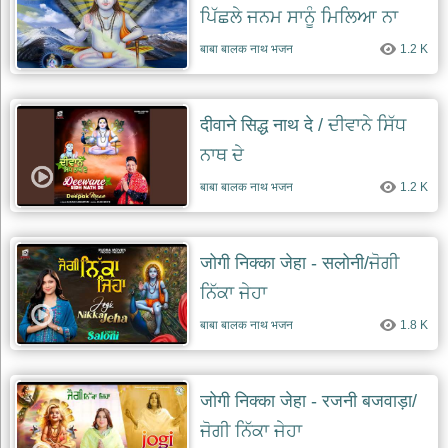
ਪਿੱਛਲੇ ਜਨਮ ਸਾਨੂੰ ਮਿਲਿਆ ਨਾ
ਜੋਗੀ
बाबा बालक नाथ भजन
1.2 K
दीवाने सिद्ध नाथ दे / ਦੀਵਾਨੇ ਸਿੱਧ
ਨਾਥ ਦੇ
बाबा बालक नाथ भजन
1.2 K
जोगी निक्का जेहा - सलोनी/ਜੋਗੀ
ਨਿੱਕਾ ਜੇਹਾ
बाबा बालक नाथ भजन
1.8 K
जोगी निक्का जेहा - रजनी बजवाड़ा/
ਜੋਗੀ ਨਿੱਕਾ ਜੇਹਾ