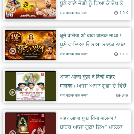
ਧੂਣੇ ਵਾਲੇ ਜੋਗੀ ਨੂੰ ਧਿਆ ਕੇ ਦੇਖ ਲੈ
भजन
hanuman
बाबा बालक नाथ भजन
1.0 K
bhajans
साईं
भजन
धूने वालेया ओ बाबा बालक नाथा /
sai
bhajans
ਧੂਣੇ ਵਾਲਿਆ ਓ ਬਾਬਾ ਬਾਲਕ ਨਾਥਾ
जैन
बाबा बालक नाथ भजन
1.1 K
भजन
jain
bhajans
दुर्गा
आजा आजा गुफ़ा दे विचों बाहर
भजन
मालका / ਆਜਾ ਆਜਾ ਗੁਫ਼ਾ ਦੇ ਵਿੱਚੋਂ
durga
bhajans
ਬਾਹਰ ਮਾਲਕਾ
बाबा बालक नाथ भजन
846
गणेश
भजन
ganesh
बाहर आजा गुफा दिया मालका /
bhajans
ਬਾਹਰ ਆਜਾ ਗੁਫ਼ਾ ਦਿਆ ਮਾਲਕਾ
राम