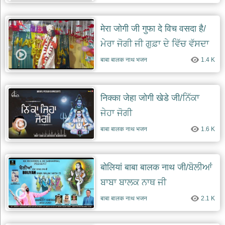
मेरा जोगी जी गुफा दे विच वसदा है/
ਮੇਰਾ ਜੋਗੀ ਜੀ ਗੁਫ਼ਾ ਦੇ ਵਿੱਚ ਵੱਸਦਾ
ਏ
बाबा बालक नाथ भजन
1.4 K
निक्का जेहा जोगी खेडे जी/ਨਿੱਕਾ
ਜੇਹਾ ਜੋਗੀ
बाबा बालक नाथ भजन
1.6 K
बोलियां बाबा बालक नाथ जी/ਬੋਲੀਆਂ
ਬਾਬਾ ਬਾਲਕ ਨਾਥ ਜੀ
बाबा बालक नाथ भजन
2.1 K