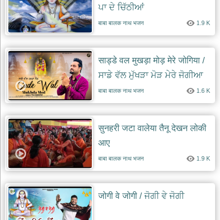
ਪਾ ਦੇ ਚਿੱਠੀਆਂ
बाबा बालक नाथ भजन
1.9 K
साड्डे वल मुखड़ा मोड़ मेरे जोगिया /
ਸਾਡੇ ਵੱਲ ਮੁੱਖੜਾ ਮੋੜ ਮੇਰੇ ਜੋਗੀਆ
ਵੇ
बाबा बालक नाथ भजन
1.6 K
सुनहरी जटा वालेया तैनू देखन लोकी
आए
बाबा बालक नाथ भजन
1.9 K
जोगी वे जोगी / ਜੋਗੀ ਵੇ ਜੋਗੀ