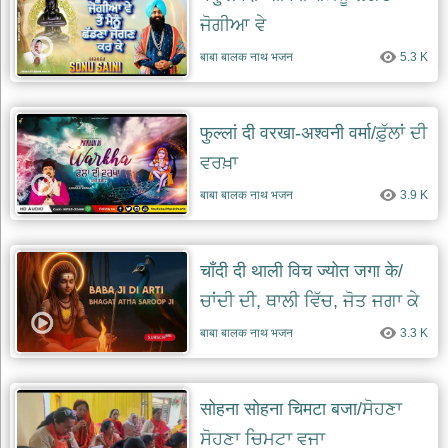
ਜੋਗੀਆ ਵੇ
बाबा बालक नाथ भजन
5.3 K
फुल्लां दी वरखा-अश्वनी वर्मा/ਫ਼ੁੱਲਾਂ ਦੀ
ਵਰਖ਼ਾ
बाबा बालक नाथ भजन
3.9 K
चाँदी दी थाली विच ज्योत जगा के/
ਚਾਂਦੀ ਦੀ, ਥਾਲੀ ਵਿੱਚ, ਜੋਤ ਜਗਾ ਕੇ
बाबा बालक नाथ भजन
3.3 K
सोहना सोहना चिमटा बजा/ਸੋਹਣਾ
ਸੋਹਣਾ ਚਿਮਟਾ ਵਜਾ