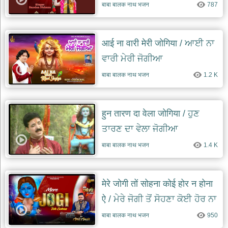
भजन
बाबा बालक नाथ भजन
787
raam
bhajans
गुरुदेव
आई ना वारी मेरी जोगिया / ਆਈ ਨਾ
भजन
gurudev
ਵਾਰੀ ਮੇਰੀ ਜੋਗੀਆ
bhajans
बाबा बालक नाथ भजन
1.2 K
विविध
भजन
miscellaneous
bhajans
हुन तारण दा वेला जोगिया / ਹੁਣ
विष्णु
ਤਾਰਣ ਦਾ ਵੇਲਾ ਜੋਗੀਆ
भजन
vishnu
बाबा बालक नाथ भजन
1.4 K
bhajans
बाबा
बालक
मेरे जोगी तों सोहना कोई होर न होना
नाथ
ऐ / ਮੇਰੇ ਜੋਗੀ ਤੋਂ ਸੋਹਣਾ ਕੋਈ ਹੋਰ ਨਾ
भजन
baba
ਹੋਣਾ ਏ
बाबा बालक नाथ भजन
950
balak
nath
bhajans