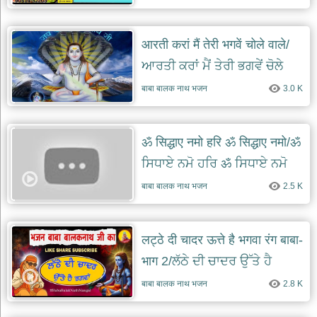
आरती करां मैं तेरी भगवें चोले वाले/
ਆਰਤੀ ਕਰਾਂ ਮੈਂ ਤੇਰੀ ਭਗਵੇਂ ਚੋਲੇ
ਵਾਲੇ
बाबा बालक नाथ भजन
3.0 K
ॐ सिद्धाए नमो हरि ॐ सिद्धाए नमो/ॐ
ਸਿਧਾਏ ਨਮੋ ਹਰਿ ॐ ਸਿਧਾਏ ਨਮੋ
बाबा बालक नाथ भजन
2.5 K
लट्ठे दी चादर ऊत्ते है भगवा रंग बाबा-
भाग 2/ਲੱਠੇ ਦੀ ਚਾਦਰ ਉੱਤੇ ਹੈ
ਭਗਵਾਂ ਰੰਗ ਬਾਬਾ
बाबा बालक नाथ भजन
2.8 K