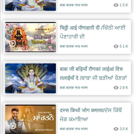
बाबा बालक नाथ भजन
1.5 K
चिठ्ठी आई पौणाहारी दी /ਚਿੱਠੀ ਆਈ
ਪੌਣਾਹਾਰੀ ਦੀ
बाबा बालक नाथ भजन
5.1 K
बाबा जी बड़ियाँ रौणकां लाईआं विच
तलाईयाँ दे /ਬਾਬਾ ਜੀ ਬੜੀਆਂ ਰੌਣਕਾਂ
ਲਾਈਆਂ
बाबा बालक नाथ भजन
2.8 K
दस्स किथों जोग कमाया/ਦੱਸ ਕਿੱਥੋਂ
ਜੋਗ ਕਮਾਇਆ
बाबा बालक नाथ भजन
3.5 K