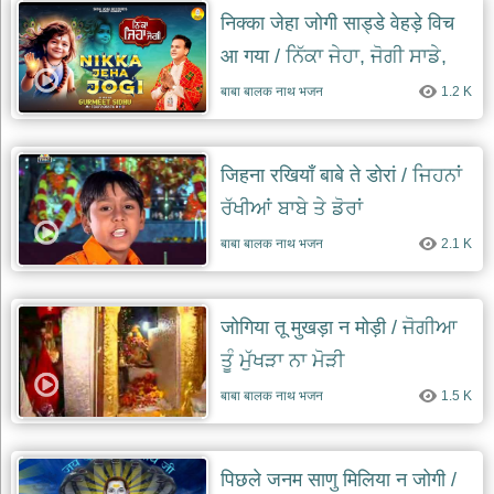
निक्का जेहा जोगी साड्डे वेहड़े विच
आ गया / ਨਿੱਕਾ ਜੇਹਾ, ਜੋਗੀ ਸਾਡੇ,
ਵੇਹੜੇ ਵਿੱਚ ਆ ਗਿਆ
बाबा बालक नाथ भजन
1.2 K
जिहना रखियाँ बाबे ते डोरां / ਜਿਹਨਾਂ
ਰੱਖੀਆਂ ਬਾਬੇ ਤੇ ਡੋਰਾਂ
बाबा बालक नाथ भजन
2.1 K
जोगिया तू मुखड़ा न मोड़ी / ਜੋਗੀਆ
ਤੂੰ ਮੁੱਖੜਾ ਨਾ ਮੋੜੀ
बाबा बालक नाथ भजन
1.5 K
पिछले जनम साणु मिलिया न जोगी /