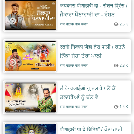
जयकारा पौणाहारी दा - रोशन प्रिंस /
ਜੈਕਾਰਾ ਪੌਣਾਹਾਰੀ ਦਾ - ਰੌਸ਼ਨ
ਪ੍ਰਿੰਸ
बाबा बालक नाथ भजन
2.5 K
रतनो निक्का जेहा तेरा पाली / ਰਤਨੋ
ਨਿੱਕਾ ਜੇਹਾ ਤੇਰਾ ਪਾਲੀ
बाबा बालक नाथ भजन
2.3 K
लै के तलाईआं नू चल वे / ਲੈ ਕੇ
ਤਲਾਈਆਂ ਨੂੰ ਚੱਲ ਵੇ
बाबा बालक नाथ भजन
1.4 K
पौणाहारी पा दे चिठियाँ / ਪੌਣਾਹਾਰੀ