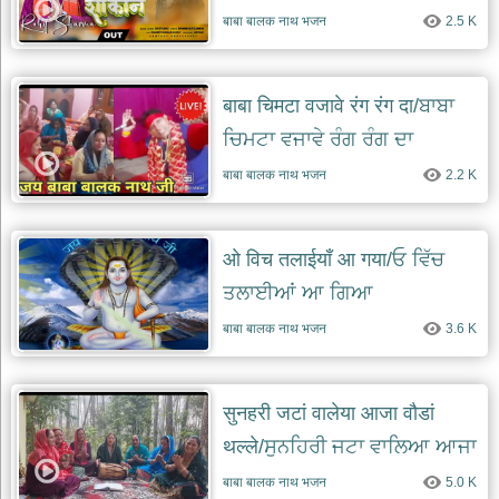
बाबा बालक नाथ भजन
2.5 K
बाबा चिमटा वजावे रंग रंग दा/ਬਾਬਾ
ਚਿਮਟਾ ਵਜਾਵੇ ਰੰਗ ਰੰਗ ਦਾ
बाबा बालक नाथ भजन
2.2 K
ओ विच तलाईयाँ आ गया/ਓ ਵਿੱਚ
ਤਲਾਈਆਂ ਆ ਗਿਆ
बाबा बालक नाथ भजन
3.6 K
सुनहरी जटां वालेया आजा वौडां
थल्ले/ਸੁਨਹਿਰੀ ਜਟਾ ਵਾਲਿਆ ਆਜਾ
ਬੋਹੜਾਂ ਥੱਲੇ
बाबा बालक नाथ भजन
5.0 K