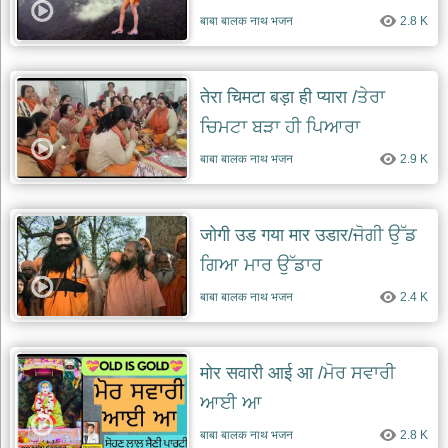
ਉੱਡਾਰੀ
बाबा बालक नाथ भजन
2.8 K
तेरा चिमटा बड़ा ही प्यारा /ਤੇਰਾ
ਚਿਮਟਾ ਬੜਾ ਹੀ ਪਿਆਰਾ
बाबा बालक नाथ भजन
2.9 K
जोगी उड गया मार उडार/ਜੋਗੀ ਉੱਡ
ਗਿਆ ਮਾਰ ਉੱਡਾਰ
बाबा बालक नाथ भजन
2.4 K
मोर सवारी आई आ /ਮੋਰ ਸਵਾਰੀ
ਆਈ ਆ
बाबा बालक नाथ भजन
2.8 K