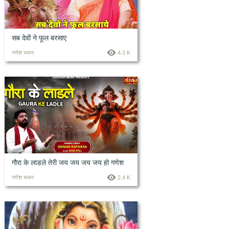
सब देवों ने फूल बरसाए
गणेश भजन
4.3 K
गौरा के लाडले तेरी जय जय जय जय हो गणेश
जी
गणेश भजन
2.4 K