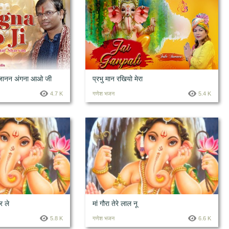
गजानन अंगना आओ जी
प्रभु मान रखियो मेरा
4.7 K
गणेश भजन
5.4 K
र ले
मां गौरा तेरे लाल नू
5.8 K
गणेश भजन
6.6 K