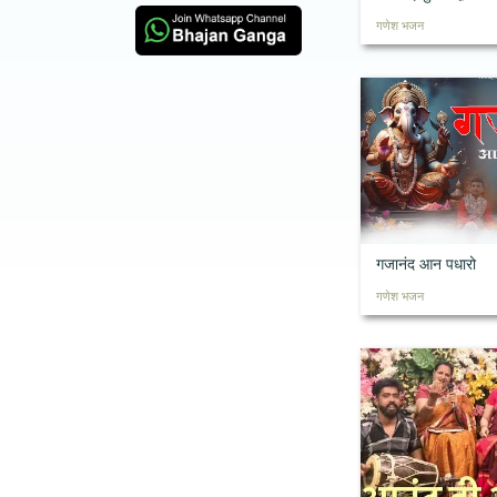
गणेश भजन
गजानंद आन पधारो
गणेश भजन