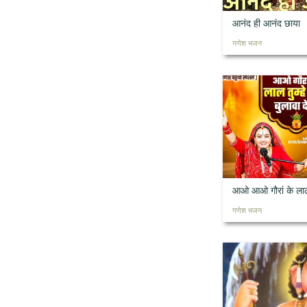
आनंद ही आनंद छाया
गणेश भजन
आओ आओ गौरां के ला
गणेश भजन