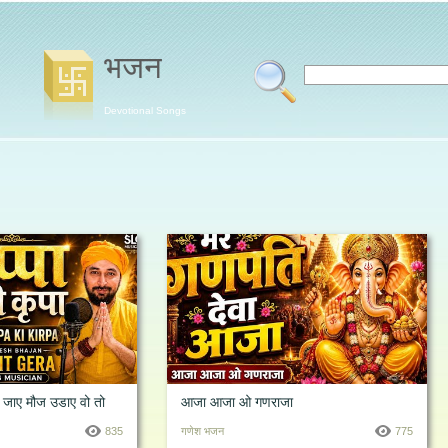
भजन
Devotional Songs
हो जाए मौज उडाए वो तो
आजा आजा ओ गणराजा
835
गणेश भजन
775