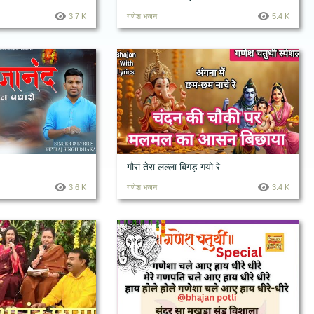
3.7 K
गणेश भजन
5.4 K
गौरां तेरा लल्ला बिगड़ गयो रे
3.6 K
गणेश भजन
3.4 K