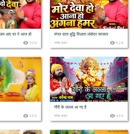
ेवा हम आए दर पे आज हो
मंगल दाता बुद्धि विधाता लंबोदर सरकार
3.2 K
गणेश भजन
5.2 K
गौरी के लल्ला आ गए है
3.5 K
गणेश भजन
4.6 K