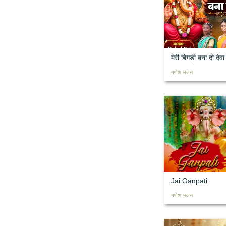
मेरी बिगड़ी बना दो द
गणेश भजन
Jai Ganpati
गणेश भजन