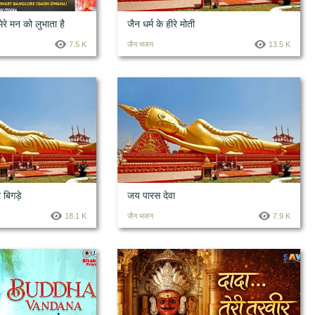
 मेरे मन को लुभाता है
जैन धर्म के हीरे मोती
7.5 K
जैन भजन
13.5 K
 बिगड़े
जय पारस देवा
18.1 K
जैन भजन
7.9 K