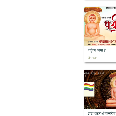
पर्युषण आया है
जैन भजन
झंडा फ़हराओ केसरिया