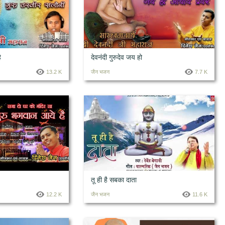
ै
देवनंदी गुरुदेव जय हो
13.2 K
जैन भजन
7.7 K
तू ही है सबका दाता
12.2 K
जैन भजन
11.6 K