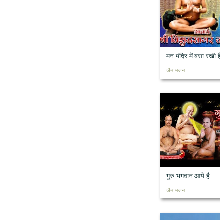
मन मंदिर में बसा रखी ह
जैन भजन
गुरु भगवान आये है
जैन भजन