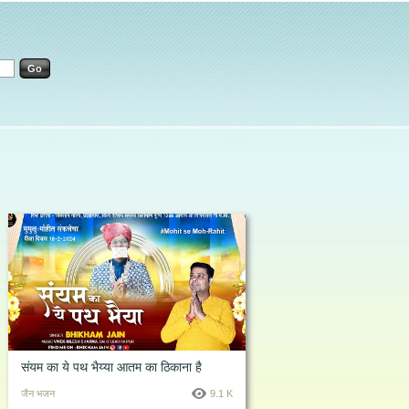
संयम का ये पथ भैय्या आतम का ठिकाना है
जैन भजन
9.1 K