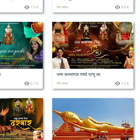
7.5 K
जैन भजन
9.9 K
ो
जन्म कल्याणक पार्श्व प्रभु का
6.7 K
जैन भजन
7.2 K