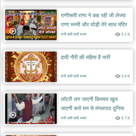
देश
राणीसती राणा ने कह रही जी लेज्या
भक्ति
भजन
राणा भस्मी और घोड़ी तेरे साथ मंदिर
patriotic
bhajans
बाणसी मेरो जोर को जी
रानी सती दादी भजन
5.1 K
खाटू
श्याम
भजन
दादी गौरी की महिमा है भारी
khatu
shaym
bhajans
रानी सती दादी भजन
5.4 K
रानी
सती
दादी
भजन
लॉटरी लग जाएगी किस्मत खुल
rani
जाएगी करो मन से मंगलपाठ दुनिया
sati
dadi
bhajans
बदल जाएगी
रानी सती दादी भजन
6.7 K
बावा
लाल