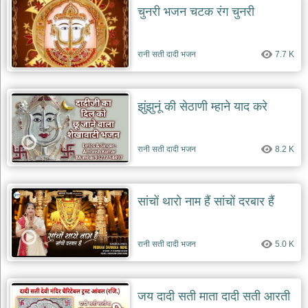
दयाल
चुनरी भजन चटक रंग चुनरी
भजन
bawa
lal
dayal
रानी सती दादी भजन
7.7 K
bhajans
शनि
देव
झुंझुनूं की सेठाणी म्हाने याद करे
भजन
shani
dev
bhajans
रानी सती दादी भजन
8.2 K
आज
का
भजन
सांचों थारो नाम हैं सांचों दरबार हैं
bhajan
of
the
day
रानी सती दादी भजन
5.0 K
भजन
जोड़ें
add
bhajans
जय दादी सती माता दादी सती आरती