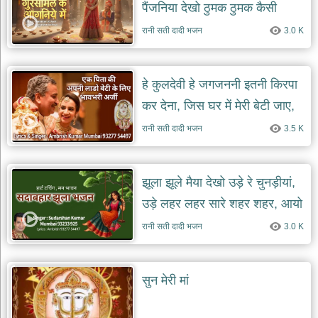
पैंजनिया देखो ठुमक ठुमक कैसी
भजन
hanuman
लटक मटक चालै नारायणी
रानी सती दादी भजन
3.0 K
bhajans
साईं
भजन
हे कुलदेवी हे जगजननी इतनी किरपा
sai
bhajans
कर देना, जिस घर में मेरी बेटी जाए,
जैन
वो घर खुशियों से भर देना
रानी सती दादी भजन
3.5 K
भजन
jain
bhajans
दुर्गा
झूला झूले मैया देखो उड़े रे चुनड़ीयां,
भजन
उड़े लहर लहर सारे शहर शहर, आयो
durga
bhajans
सावनियो
रानी सती दादी भजन
3.0 K
गणेश
भजन
ganesh
सुन मेरी मां
bhajans
राम