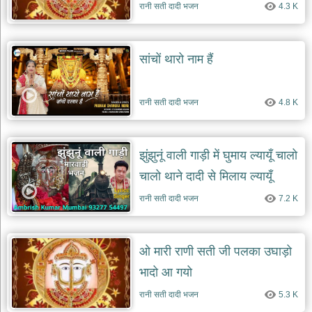
भजन
रानी सती दादी भजन
4.3 K
raam
bhajans
गुरुदेव
सांचों थारो नाम हैं
भजन
gurudev
bhajans
रानी सती दादी भजन
4.8 K
विविध
भजन
miscellaneous
bhajans
झुंझुनूं वाली गाड़ी में घुमाय ल्यायूँ चालो
विष्णु
चालो थाने दादी से मिलाय ल्यायूँ
भजन
vishnu
रानी सती दादी भजन
7.2 K
bhajans
बाबा
बालक
ओ मारी राणी सती जी पलका उघाड़ो
नाथ
भादो आ गयो
भजन
baba
रानी सती दादी भजन
5.3 K
balak
nath
bhajans