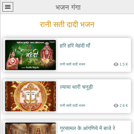
भजन गंगा
रानी सती दादी भजन
हरि हरि मेहंदी माँ
प्रथम
पन्ना
रानी सती दादी भजन
1.5 K
home
कृष्ण
भजन
ल्याया थारी चनुड़ी
krishna
bhajans
रानी सती दादी भजन
2.6 K
शिव
भजन
shiv
bhajans
गुरसामल के आंगणिये में बाजे रे
हनुमान