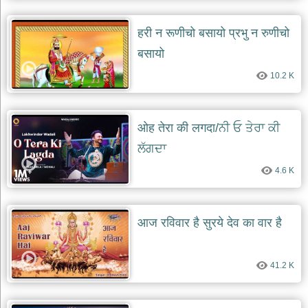
हरी न रूणीचो बसायो प्रभु न रुणीचो
बसायो
10.2 K
ओह तेरा की लगदा/ਨੀ ਓ ਤੇਰਾ ਕੀ
ਲੱਗਦਾ
4.6 K
आज रविवार है सुरये देव का वार है
41.2 K