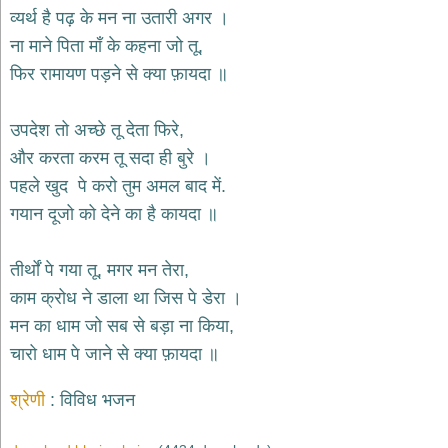
भजन
व्यर्थ है पढ़ के मन ना उतारी अगर ।
hanuman
ना माने पिता माँ के कहना जो तू,
bhajans
फिर रामायण पड़ने से क्या फ़ायदा ॥
साईं
भजन
sai
उपदेश तो अच्छे तू देता फिरे,
bhajans
और करता करम तू सदा ही बुरे ।
जैन
पहले खुद पे करो तुम अमल बाद में.
भजन
jain
गयान दूजो को देने का है कायदा ॥
bhajans
दुर्गा
तीर्थों पे गया तू, मगर मन तेरा,
भजन
काम क्रोध ने डाला था जिस पे डेरा ।
durga
bhajans
मन का धाम जो सब से बड़ा ना किया,
गणेश
चारो धाम पे जाने से क्या फ़ायदा ॥
भजन
ganesh
bhajans
श्रेणी
विविध भजन
राम