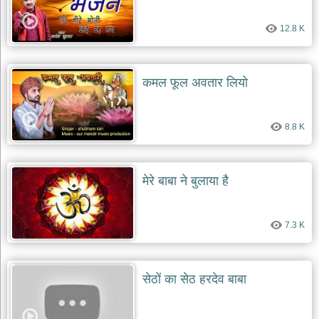
देश
12.8 K
भक्ति
भजन
patriotic
bhajans
कमल फूल अवतार लियो
खाटू
श्याम
8.8 K
भजन
khatu
shaym
bhajans
मेरे बाबा ने बुलाया है
रानी
सती
दादी
7.3 K
भजन
rani
sati
dadi
bhajans
सेठों का सेठ हरदेव बाबा
बावा
लाल