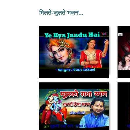
मिलते-जुलते भजन...
ये क्या जादू है प्यारे सांवरिया
मुझको राधा रमन, करदो ऐसा मगन,
मा