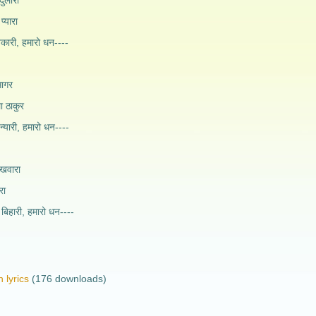
दुलारा
्यारा
ितकारी, हमारो धन----
ागर
 ठाकुर
्यारी, हमारो धन----
रखवारा
रा
बिहारी, हमारो धन----
 lyrics
(176 downloads)