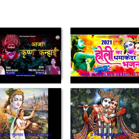
कन्हियाँ आजा घडी दो घड़ी
फागुन का त्यौहार आया उड़ रेहा रंग रे
ई म्हारो सुपनामा परनेया रे दीनानाथ
ये मेरी मुरली सुनकर तुम