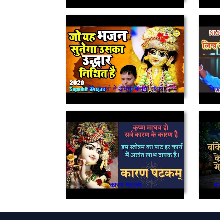
तेरे जलवो ने अपना बनाया सँवारे
लिख द
कारण षटकम्
बा