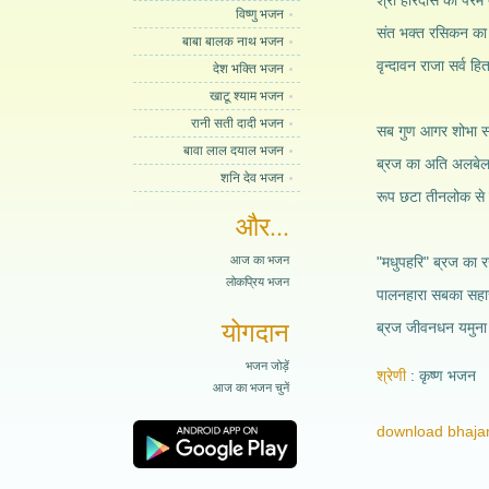
श्री हरिदास का परम 
विष्णु भजन
संत भक्त रसिकन का प
बाबा बालक नाथ भजन
वृन्दावन राजा सर्व ह
देश भक्ति भजन
खाटू श्याम भजन
रानी सती दादी भजन
सब गुण आगर शोभा स
बावा लाल दयाल भजन
ब्रज का अति अलबेला
शनि देव भजन
रूप छटा तीनलोक से न
और...
आज का भजन
"मधुपहरि" ब्रज का 
लोकप्रिय भजन
पालनहारा सबका सहा
योगदान
ब्रज जीवनधन यमुना 
भजन जोड़ें
श्रेणी
कृष्ण भजन
आज का भजन चुनें
download bhajan