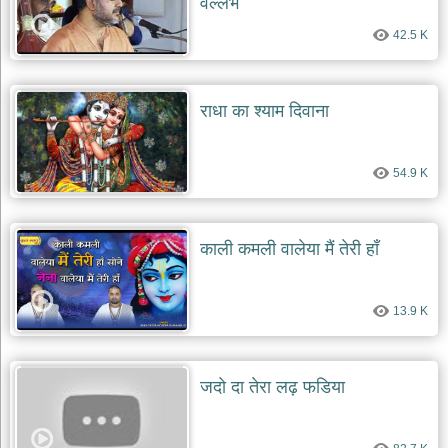
वल्लभं
42.5 K
राधा का श्याम दिवाना
54.9 K
काली कमली वालेया मैं तेरी हाँ
13.9 K
जदो दा तेरा लढ़ फडिया