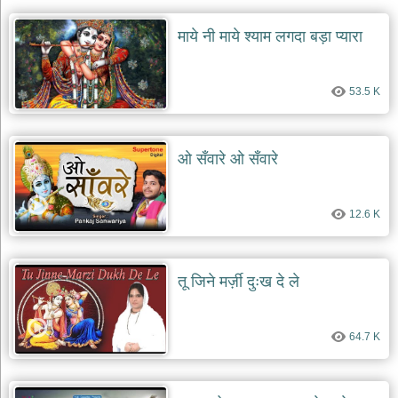
दयाल
भजन
माये नी माये श्याम लगदा बड़ा प्यारा
bawa
lal
dayal
bhajans
53.5 K
शनि
देव
भजन
ओ सँवारे ओ सँवारे
shani
dev
bhajans
आज
12.6 K
का
भजन
bhajan
of
तू जिने मर्ज़ी दुःख दे ले
the
day
भजन
64.7 K
जोड़ें
add
bhajans