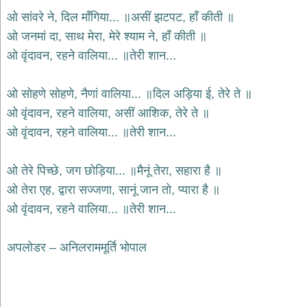
भजन
raam
ओ सांवरे ने, दिल माँगिया... ॥असीं झटपट, हाँ कीती ॥
bhajans
ओ जनमां दा, साथ मेरा, मेरे श्याम ने, हाँ कीती ॥
गुरुदेव
ओ वृंदावन, रहने वालिया... ॥तेरी शान...
भजन
gurudev
bhajans
ओ सोहणे सोहणे, नैणां वालिया... ॥दिल अड़िया ई, तेरे ते ॥
विविध
ओ वृंदावन, रहने वालिया, असीं आशिक, तेरे ते ॥
भजन
ओ वृंदावन, रहने वालिया... ॥तेरी शान...
miscellaneous
bhajans
विष्णु
ओ तेरे पिच्छे, जग छोड़िया... ॥मैनूं तेरा, सहारा है ॥
भजन
ओ तेरा एह, द्वारा सज्जणा, सानूं जान तो, प्यारा है ॥
vishnu
bhajans
ओ वृंदावन, रहने वालिया... ॥तेरी शान...
बाबा
बालक
अपलोडर – अनिलराममूर्ति भोपाल
नाथ
भजन
baba
balak
nath
bhajans