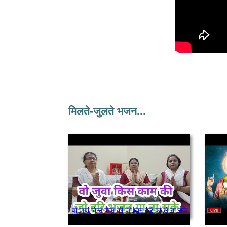
मिलते-जुलते भजन...
वो जुबां किस काम की जो नाम हरि का ले ना सके