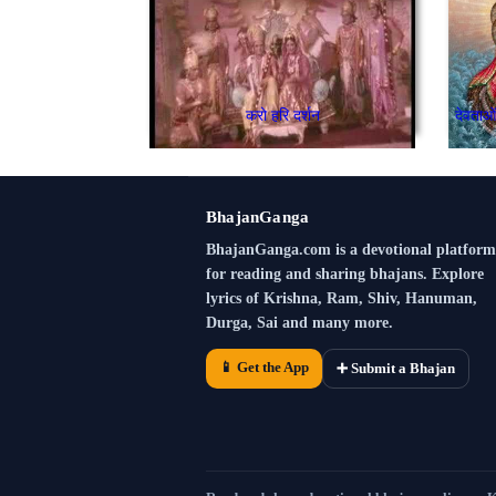
करो हरि दर्शन
BhajanGanga
BhajanGanga.com is a devotional platform
for reading and sharing bhajans. Explore
lyrics of Krishna, Ram, Shiv, Hanuman,
Durga, Sai and many more.
📱 Get the App
➕ Submit a Bhajan