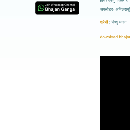
हरि / प्रभु, मिलते है
अपलोडर- अनिलरामूर्
श्रेणी
विष्णु भजन
download bhajan