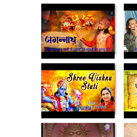
किरपा खुब करी है आज तो नाथो के नाथ जी
ह
श्री विष्णु चालीसा