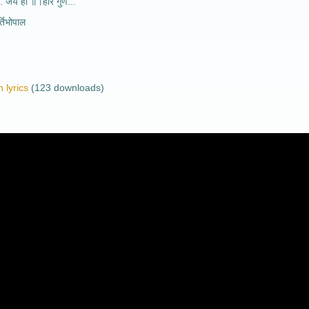
ं... जय हो ॥।हरि गुण...
तिभोपाल
 lyrics
(123 downloads)