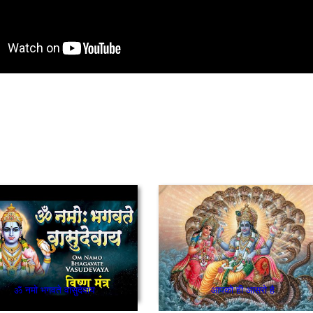
ॐ नमो भगवते वासुदेवाय
आपको ही आसरो है