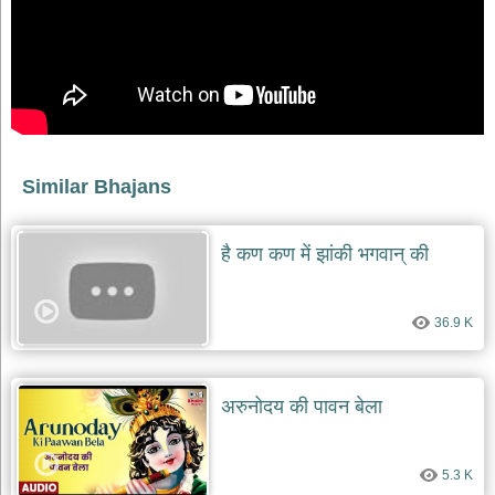
देश
भक्ति
भजन
patriotic
bhajans
खाटू
श्याम
Similar Bhajans
भजन
khatu
shaym
है कण कण में झांकी भगवान् की
bhajans
रानी
सती
36.9 K
दादी
भजन
rani
sati
अरुनोदय की पावन बेला
dadi
bhajans
बावा
5.3 K
लाल