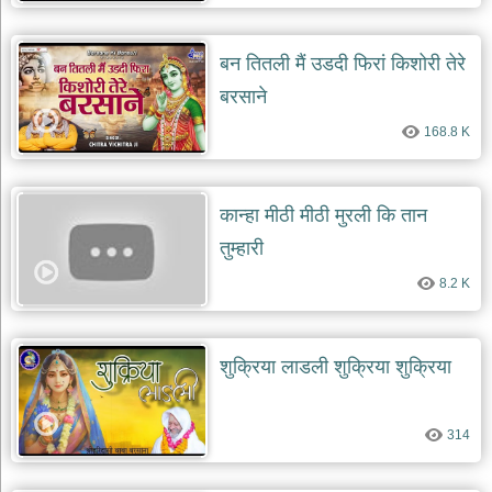
दयाल
भजन
bawa
बन तितली मैं उडदी फिरां किशोरी तेरे
lal
dayal
बरसाने
bhajans
शनि
168.8 K
देव
भजन
shani
कान्हा मीठी मीठी मुरली कि तान
dev
bhajans
तुम्हारी
आज
8.2 K
का
भजन
bhajan
of
the
शुक्रिया लाडली शुक्रिया शुक्रिया
day
भजन
जोड़ें
314
add
bhajans