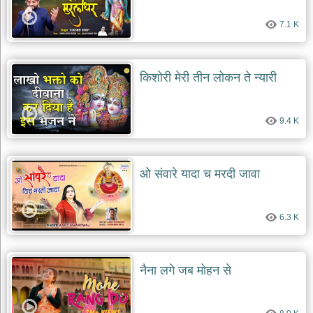
दयाल
भजन
7.1 K
bawa
lal
dayal
bhajans
किशोरी मेरी तीन लोकन ते न्यारी
शनि
देव
भजन
9.4 K
shani
dev
bhajans
आज
ओ संवारे यादा च मरदी जावा
का
भजन
bhajan
6.3 K
of
the
day
भजन
नैना लगे जब मोहन से
जोड़ें
add
bhajans