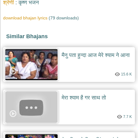
भजन
श्रेणी
कृष्ण भजन
raam
bhajans
download bhajan lyrics
(79 downloads)
गुरुदेव
भजन
gurudev
Similar Bhajans
bhajans
विविध
भजन
मैनु पता हुन्दा आज मेरे श्याम ने आना
miscellaneous
bhajans
15.6 K
विष्णु
भजन
vishnu
bhajans
मेरा श्याम है गर साथ तो
बाबा
बालक
नाथ
7.7 K
भजन
baba
balak
nath
bhajans