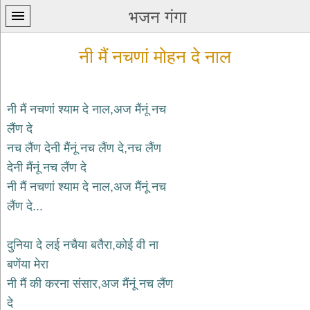
भजन गंगा
नी मैं नचणां मोहन दे नाल
नी मैं नचणां श्याम दे नाल,अज मैंनूं नच
लैंण दे
प्रथम
नच लैंण देनी मैंनूं नच लैंण दे,नच लैंण
पन्ना
home
देनी मैंनूं नच लैंण दे
कृष्ण
नी मैं नचणां श्याम दे नाल,अज मैंनूं नच
भजन
लैंण दे...
krishna
bhajans
दुनिया दे लई नचैया बतैरा,कोई वी ना
शिव
भजन
बणेंया मेरा
shiv
नी मैं की करना संसार,अज मैंनूं नच लैंण
bhajans
दे
हनुमान