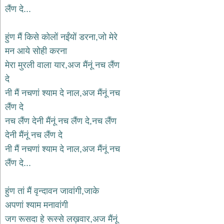
भजन
लैंण दे...
raam
bhajans
गुरुदेव
हुंण मैं किसे कोलों नईंयों डरना,जो मेरे
भजन
मन आये सोही करना
gurudev
bhajans
मेरा मुरली वाला यार,अज मैंनूं नच लैंण
विविध
दे
भजन
नी मैं नचणां श्याम दे नाल,अज मैंनूं नच
miscellaneous
bhajans
लैंण दे
नच लैंण देनी मैंनूं नच लैंण दे,नच लैंण
विष्णु
भजन
देनी मैंनूं नच लैंण दे
vishnu
bhajans
नी मैं नचणां श्याम दे नाल,अज मैंनूं नच
लैंण दे...
बाबा
बालक
नाथ
हुंण तां मैं वृन्दावन जावांगी,जाके
भजन
अपणां श्याम मनावांगी
baba
balak
जग रूसदा हे रूस्से लख़वार,अज मैंनूं
nath
bhajans