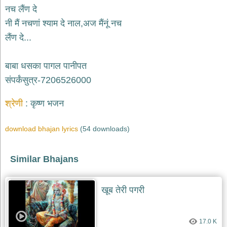
नच लैंण दे
देश
नी मैं नचणां श्याम दे नाल,अज मैंनूं नच
भक्ति
लैंण दे...
भजन
patriotic
bhajans
बाबा धसका पागल पानीपत
खाटू
संपर्कंसुत्र-7206526000
श्याम
भजन
श्रेणी
कृष्ण भजन
khatu
shaym
bhajans
download bhajan lyrics
(54 downloads)
रानी
सती
दादी
Similar Bhajans
भजन
rani
sati
dadi
खूब तेरी पगरी
bhajans
बावा
लाल
17.0 K