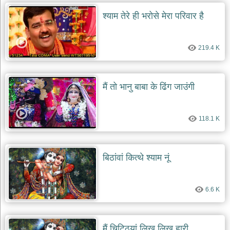
श्याम तेरे ही भरोसे मेरा परिवार है
219.4 K
मैं तो भानु बाबा के ढिंग जाउंगी
118.1 K
बिठांवां कित्थे श्याम नूं
6.6 K
मैं चिट्ठियां लिख लिख हारी