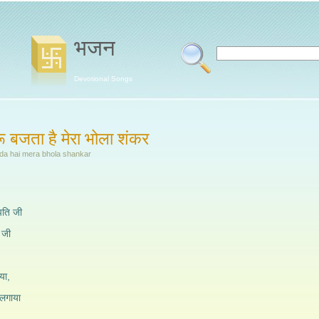
भजन
Devotional Songs
 बजता है मेरा भोला शंकर
a hai mera bhola shankar
पति जी
 जी
या,
 लगाया