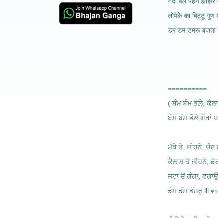
नंदी बैल पहन झांझर 
लोपेके का बिट्टू गुण
डम डम डमरू बजता है
==========
( ਬੰਮ ਬੰਮ ਭੋਲ਼ੇ, ਕੈ
ਬੰਮ ਬੰਮ ਭੋਲ਼ੇ ਗੌਰਾਂ ਪ
ਮੱਥੇ ਤੇ, ਜੀਹਨੇ, ਚ
ਕੈਲਾਸ਼ ਤੇ ਜੀਹਨੇ, ਡ
ਜਟਾ ਚੋਂ ਗੰਗਾ, ਵਗਾ
ਡੰਮ ਡੰਮ ਡੰਮਰੂ lll ਵ