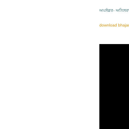
ਅਪਲੋਡਰ- ਅਨਿਲਰਾ
download bhajan