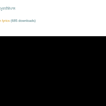
ਮੂਰਤੀਭੋਪਾਲ
 lyrics
(685 downloads)