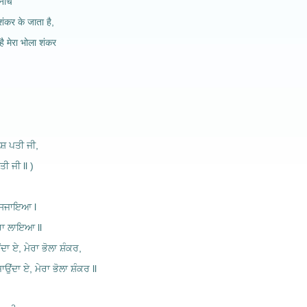
नाचे
 शंकर के जाता है,
 मेरा भोला शंकर
ਲਾਸ਼ ਪਤੀ ਜੀ,
ਤੀ ਜੀ ll )
ੰਦ ਸਜਾਇਆ l
ੇਰਾ ਲਾਇਆ ll
ਉਂਦਾ ਏ, ਮੇਰਾ ਭੋਲਾ ਸ਼ੰਕਰ,
ਜਾਉਂਦਾ ਏ, ਮੇਰਾ ਭੋਲਾ ਸ਼ੰਕਰ ll