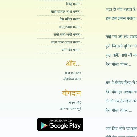
विष्णु भजन
जटा से गंगा बहाता है
बाबा बालक नाथ भजन
डम डम डमरू बजता है
देश भक्ति भजन
खाटू श्याम भजन
रानी सती दादी भजन
नंदी गण की करे सवार
बावा लाल दयाल भजन
पूजे जिसको दुनिया स
शनि देव भजन
फूल नहीं, नागों की म
और...
मेरा भोला शंकर...
आज का भजन
लोकप्रिय भजन
तन पे बैगंबर जिस ने
योगदान
देवी देव गुण उसका ग
वो तो सब के दिलों को
भजन जोड़ें
आज का भजन चुनें
मेरा भोला शंकर....
जब शिव भोले का डमर