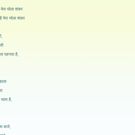
, मेरा भोला शंकर
 मेरा भोला शंकर
ी,
ारी
ाला पहनता है,
 डाला
या
 भाता है,
ू बाजे,