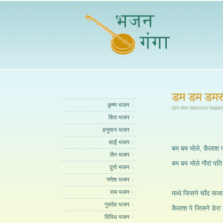
डम डम डमरू
कृष्ण भजन
dm dm damroo bajand
शिव भजन
हनुमान भजन
साईं भजन
बम बम भोले, कैलाश 
जैन भजन
बम बम भोले गौरां पति
दुर्गा भजन
गणेश भजन
राम भजन
माथे जिसने चाँद सजा
गुरुदेव भजन
कैलाश पे जिसने डेरा
विविध भजन