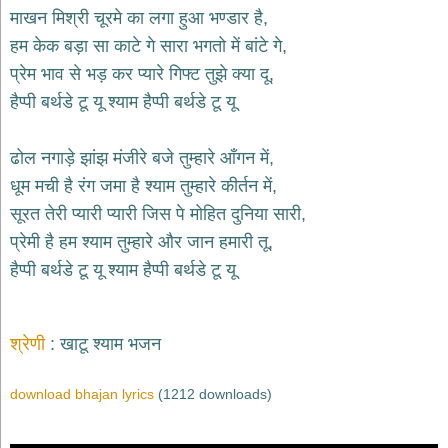
भजन
माखन मिश्री चूरमे का लगा हुआ भण्डार है,
hanuman
हम केक बड़ा सा काटे गे सारा भगतो में बांटे गे,
bhajans
प्रेम भाव से भड़ कर प्यारे गिफ्ट तुझे क्या दू,
साईं
हैप्पी बर्थडे टू यू श्याम हैप्पी बर्थडे टू यू
भजन
sai
bhajans
ढोल नगाड़े झांझ मंजीरे बजे तुम्हारे आँगन में,
जैन
धूम मची है रंग जमा है श्याम तुम्हारे कीर्तन में,
भजन
jain
सूरत तेरी प्यारी प्यारी जिस पे मोहित दुनिया सारी,
bhajans
प्रेमी है हम श्याम तुम्हारे और जान हमारी तू,
दुर्गा
हैप्पी बर्थडे टू यू श्याम हैप्पी बर्थडे टू यू
भजन
durga
bhajans
गणेश
श्रेणी
खाटू श्याम भजन
भजन
ganesh
download bhajan lyrics
(1212 downloads)
bhajans
राम