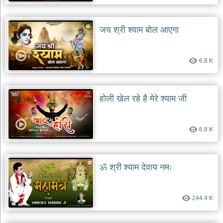
देश
भक्ति
जय श्री श्याम बोल आएगा
भजन
patriotic
bhajans
6.8 K
खाटू
श्याम
भजन
होली खेल रहे है मेरे श्याम जी
khatu
shaym
bhajans
6.8 K
रानी
सती
दादी
भजन
ॐ श्री श्याम देवाय नमः
rani
sati
dadi
bhajans
244.4 K
बावा
लाल