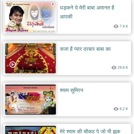
दयाल
धड़कने ये मेरी बाबा अमानत है
भजन
bawa
आपकी
lal
dayal
bhajans
7.9 K
शनि
देव
भजन
सजा है प्यार दरबार बाबा का
shani
dev
bhajans
29.8 K
आज
का
भजन
श्याम सुमिरन
bhajan
of
the
day
6.2 K
भजन
जोड़ें
add
bhajans
मेरे श्याम की चौकठ पे जो भी झुक