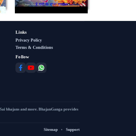
हे गनो के राजा गण्याक
Links
Privacy Policy
Terms & Conditions
Follow
 Sai bhajans and more. BhajanGanga provides
Sitemap
•
Support