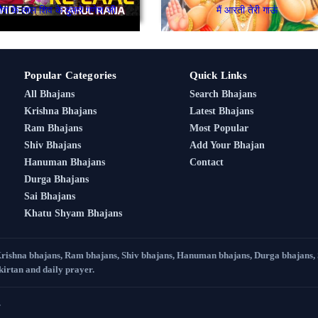
ौरा के लाल शिव के दुलारे गणेश जी
मैं आरती तेरी गाऊं
Popular Categories
Quick Links
All Bhajans
Search Bhajans
Krishna Bhajans
Latest Bhajans
Ram Bhajans
Most Popular
Shiv Bhajans
Add Your Bhajan
Hanuman Bhajans
Contact
Durga Bhajans
Sai Bhajans
Khatu Shyam Bhajans
Krishna bhajans, Ram bhajans, Shiv bhajans, Hanuman bhajans, Durga bhajans,
 kirtan and daily prayer.
.