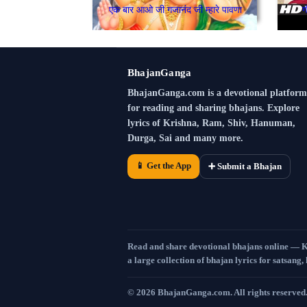
एक बार आओ जी गजानंद जी म्हारे पावणा
ग
BhajanGanga
BhajanGanga.com is a devotional platform
for reading and sharing bhajans. Explore
lyrics of Krishna, Ram, Shiv, Hanuman,
Durga, Sai and many more.
📱 Get the App
➕ Submit a Bhajan
Read and share devotional bhajans online — 
a large collection of bhajan lyrics for satsang,
©
2026
BhajanGanga.com. All rights reserved