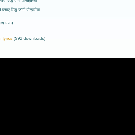
गाये सिद्ध योगी पौनाहारिया
ो बचाए सिद्ध जोगी पौन्हारीया
नाथ भजन
 lyrics
(992 downloads)