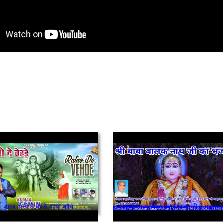
आज रत्नो दे वेहड़े आया कौन
लाइयाँ सावन मौज बहारां बाबा जी दे मंदरां उत्