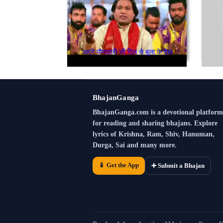
आएंगे पौणाहारी जी दिल से बुला के देख
BhajanGanga
BhajanGanga.com is a devotional platform
for reading and sharing bhajans. Explore
lyrics of Krishna, Ram, Shiv, Hanuman,
Durga, Sai and many more.
📱 Get the App
➕ Submit a Bhajan