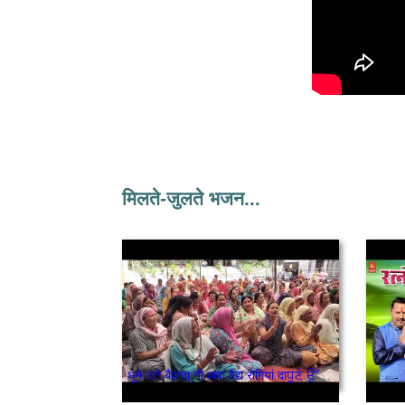
मिलते-जुलते भजन...
धूने उत्ते बैहन्दा नी बाबा वैद्य रोगियां दाਧੂਣੇ ਉੱਤੇ ਬਹਿੰਦਾ ਨੀ ਬਾਬਾ