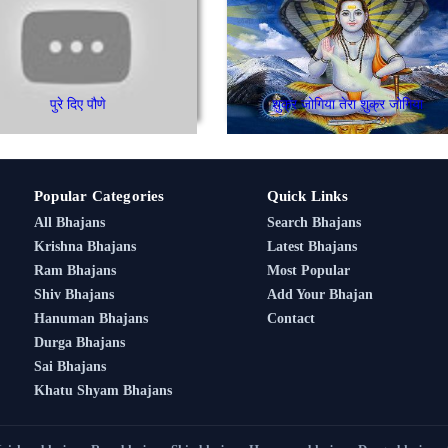
पुरे दिए पौणे
शुक्र जोगिया तेरा शुक्र जोगिया
Popular Categories
Quick Links
All Bhajans
Search Bhajans
Krishna Bhajans
Latest Bhajans
Ram Bhajans
Most Popular
Shiv Bhajans
Add Your Bhajan
Hanuman Bhajans
Contact
Durga Bhajans
Sai Bhajans
Khatu Shyam Bhajans