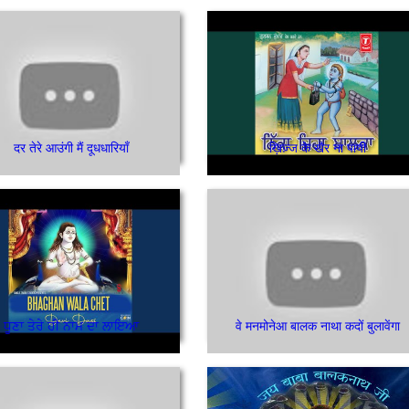
दर तेरे आउंगी मैं दूधधारियाँ
ख़िज़्ज के खैर ना पायी
ਧੂਣਾ ਤੇਰੇ ਹੀ ਨਾਮ ਦਾ ਲਾਇਆ
वे मनमोनेआ बालक नाथा कदों बुलावेंगा