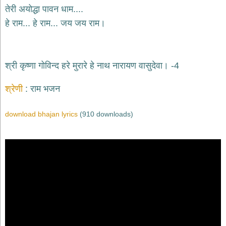
भजन
तेरी अयोद्धा पावन धाम....
hanuman
हे राम... हे राम... जय जय राम।
bhajans
साईं
भजन
sai
श्री कृष्णा गोविन्द हरे मुरारे हे नाथ नारायण वासुदेवा। -4
bhajans
जैन
श्रेणी
राम भजन
भजन
jain
bhajans
download bhajan lyrics
(910 downloads)
दुर्गा
भजन
durga
bhajans
गणेश
भजन
ganesh
bhajans
राम