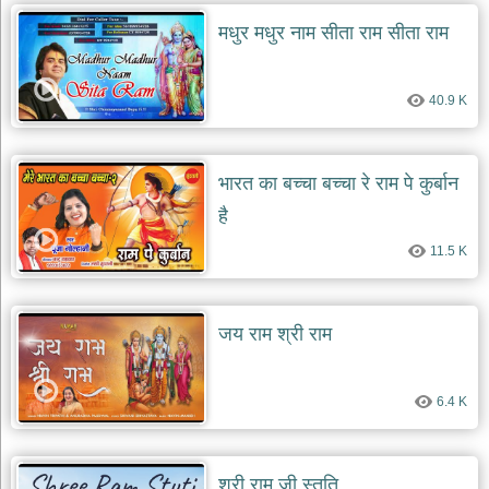
मधुर मधुर नाम सीता राम सीता राम
देश
भक्ति
भजन
40.9 K
patriotic
bhajans
खाटू
श्याम
भारत का बच्चा बच्चा रे राम पे कुर्बान
भजन
है
khatu
shaym
bhajans
11.5 K
रानी
सती
दादी
जय राम श्री राम
भजन
rani
sati
6.4 K
dadi
bhajans
बावा
लाल
श्री राम जी स्तुति