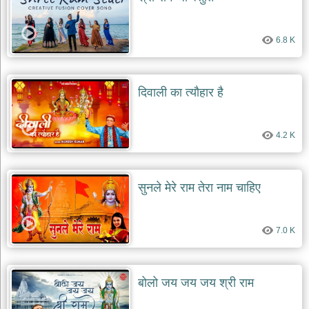
दयाल
भजन
bawa
6.8 K
lal
dayal
bhajans
शनि
दिवाली का त्यौहार है
देव
भजन
shani
dev
4.2 K
bhajans
आज
का
सुनले मेरे राम तेरा नाम चाहिए
भजन
bhajan
of
the
7.0 K
day
भजन
जोड़ें
बोलो जय जय जय श्री राम
add
bhajans