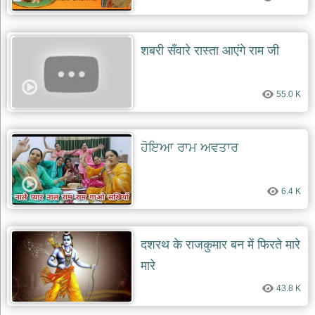
शबरी सँवारे रास्ता आएंगे राम जी
55.0 K
ਹੋਇਆ ਰਾਮ ਅਵਤਾਰ
6.4 K
दशरथ के राजकुमार बन में फिरते मारे
मारे
43.8 K