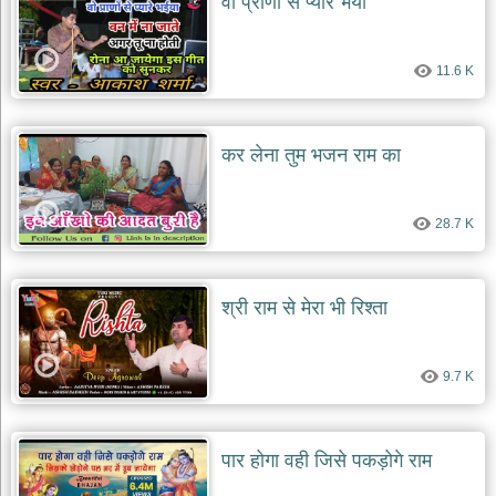
वो प्राणों से प्यारे भैया
देश
भक्ति
11.6 K
भजन
patriotic
bhajans
कर लेना तुम भजन राम का
खाटू
श्याम
भजन
28.7 K
khatu
shaym
bhajans
रानी
श्री राम से मेरा भी रिश्ता
सती
दादी
भजन
9.7 K
rani
sati
dadi
bhajans
पार होगा वही जिसे पकड़ोगे राम
बावा
लाल