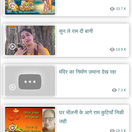
दयाल
भजन
33.7 K
bawa
lal
dayal
bhajans
सुन ले राम दी बानी
शनि
देव
भजन
19.9 K
shani
dev
bhajans
आज
मंदिर का निर्माण ज़माना देख रहा
का
भजन
bhajan
7.3 K
of
the
day
भजन
घर भीलनी के आगे राम कुटियाँ निकी
जोड़ें
जही
add
bhajans
19.5 K