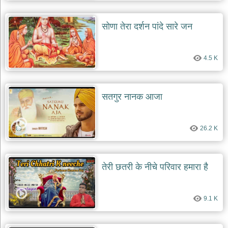
दयाल
भजन
सोणा तेरा दर्शन पांदे सारे जन
bawa
lal
dayal
bhajans
4.5 K
शनि
देव
भजन
shani
सतगुर नानक आजा
dev
bhajans
आज
26.2 K
का
भजन
bhajan
of
तेरी छतरी के नीचे परिवार हमारा है
the
day
भजन
9.1 K
जोड़ें
add
bhajans