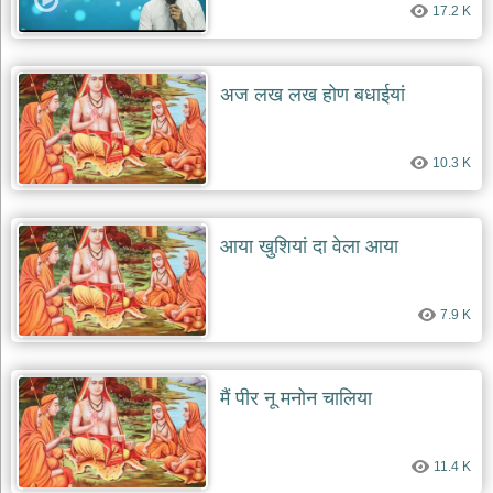
17.2 K
देश
भक्ति
भजन
अज लख लख होण बधाईयां
patriotic
bhajans
खाटू
10.3 K
श्याम
भजन
khatu
shaym
आया खुशियां दा वेला आया
bhajans
रानी
सती
7.9 K
दादी
भजन
rani
sati
मैं पीर नू मनोन चालिया
dadi
bhajans
बावा
11.4 K
लाल