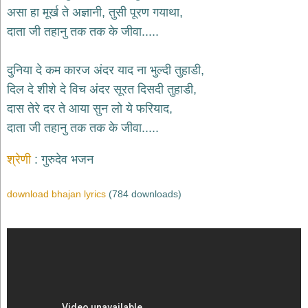
भजन
असा हा मूर्ख ते अज्ञानी, तुसी पूरण गयाथा,
hanuman
दाता जी तहानु तक तक के जीवा.....
bhajans
साईं
दुनिया दे कम कारज अंदर याद ना भुल्दी तुहाडी,
भजन
sai
दिल दे शीशे दे विच अंदर सूरत दिसदी तुहाडी,
bhajans
दास तेरे दर ते आया सुन लो ये फरियाद,
जैन
दाता जी तहानु तक तक के जीवा.....
भजन
jain
bhajans
श्रेणी
गुरुदेव भजन
दुर्गा
भजन
download bhajan lyrics
(784 downloads)
durga
bhajans
गणेश
भजन
ganesh
bhajans
राम