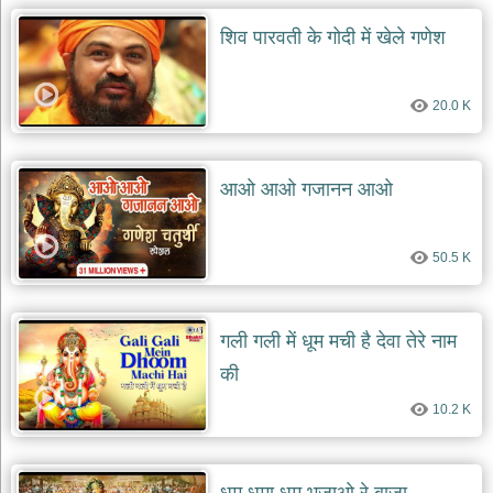
शिव पारवती के गोदी में खेले गणेश
देश
भक्ति
भजन
patriotic
20.0 K
bhajans
खाटू
श्याम
आओ आओ गजानन आओ
भजन
khatu
shaym
bhajans
50.5 K
रानी
सती
दादी
गली गली में धूम मची है देवा तेरे नाम
भजन
की
rani
sati
dadi
10.2 K
bhajans
बावा
लाल