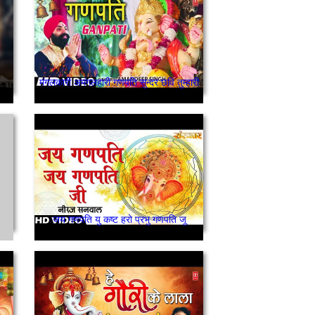
मंगलकारी अमंगलहारी गणपति सुन्दर छवि तुम्हारी
जय गणपति यु कष्ट हरो प्रभु गणपति जू