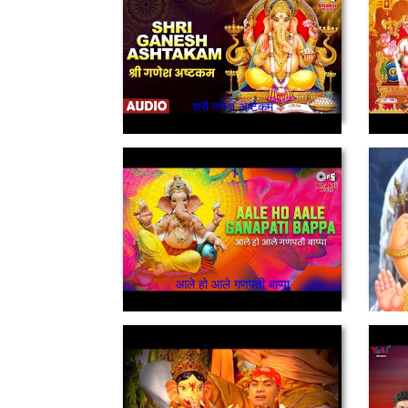
श्री गणेश अष्टकम
आले हो आले गणपती बाप्पा