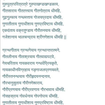
भजन
गुरुपुत्रपरित्रात्रे गुरुपाखण्डखण्डकाय,
hanuman
गीतसाराय गीततत्त्वाय गीतगोत्राय धीमहि,
bhajans
गूढगुल्फाय गन्धमत्ताय गोजयप्रदाय धीमहि,
साईं
गुणातीताय गुणाधीशाय गुणप्रविष्टाय धीमहि,
भजन
sai
एकदंताय वक्रतुण्डाय गौरीतनयाय धीमहि,
bhajans
गजेशानाय भालचन्द्राय श्रीगणेशाय धीमहि ||
जैन
भजन
jain
ग्रन्थगीताय ग्रन्थगेयाय ग्रन्थान्तरात्मने,
bhajans
गीतलीनाय गीताश्रयाय गीतवाद्यपटवे,
दुर्गा
गेयचरिताय गायकवराय गन्धर्वप्रियकृते,
भजन
गायकाधीनविग्रहाय गङ्गाजलप्रणयवते,
durga
bhajans
गौरीस्तनन्धयाय गौरीहृदयनन्दनाय,
गणेश
गौरभानुसुताय गौरीगणेश्वराय,
भजन
गौरीप्रणयाय गौरीप्रवणाय गौरभावाय धीमहि,
ganesh
bhajans
गोसहस्राय गोवर्धनाय गोपगोपाय धीमहि,
राम
गुणातीताय गुणाधीशाय गुणप्रविष्टाय धीमहि,