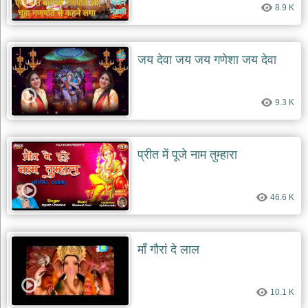
दयाल
8.9 K
भजन
bawa
lal
dayal
जय देवा जय जय गणेशा जय देवा
bhajans
शनि
देव
9.3 K
भजन
shani
dev
bhajans
प्रीत में पूजे नाम तुम्हारा
आज
का
भजन
46.6 K
bhajan
of
the
day
माँ गौरां दे लाल
भजन
जोड़ें
add
10.1 K
bhajans