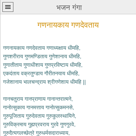
भजन गंगा
गणनायकाय गणदेवताय
गणनायकाय गणदेवताय गणाध्यक्षाय धीमहि,
गुणशरीराय गुणमण्डिताय गुणेशानाय धीमहि,
प्रथम
गुणातीताय गुणाधीशाय गुणप्रविष्टाय धीमहि,
पन्ना
home
एकदंताय वक्रतुण्डाय गौरीतनयाय धीमहि,
कृष्ण
गजेशानाय भालचन्द्राय श्रीगणेशाय धीमहि ||
भजन
krishna
bhajans
गानचतुराय गानप्राणाय गानान्तरात्मने,
गानोत्सुकाय गानमत्ताय गानोत्सुकमनसे,
शिव
भजन
गुरुपूजिताय गुरुदेवताय गुरुकुलस्थायिने,
shiv
गुरुविक्रमाय गुह्यप्रवराय गुरवे गुणगुरवे,
bhajans
गुरुदैत्यगलच्छेत्रे गुरुधर्मसदाराध्याय,
हनुमान