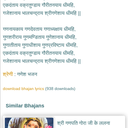
भजन
एकदंताय वक्रतुण्डाय गौरीतनयाय धीमहि,
raam
bhajans
गजेशानाय भालचन्द्राय श्रीगणेशाय धीमहि ||
गुरुदेव
भजन
गणनायकाय गणदेवताय गणाध्यक्षाय धीमहि,
gurudev
bhajans
गुणशरीराय गुणमण्डिताय गुणेशानाय धीमहि,
विविध
गुणातीताय गुणाधीशाय गुणप्रविष्टाय धीमहि,
भजन
एकदंताय वक्रतुण्डाय गौरीतनयाय धीमहि,
miscellaneous
bhajans
गजेशानाय भालचन्द्राय श्रीगणेशाय धीमहि ||
विष्णु
श्रेणी
गणेश भजन
भजन
vishnu
bhajans
download bhajan lyrics
(938 downloads)
बाबा
बालक
Similar Bhajans
नाथ
भजन
baba
balak
श्री गणपति गोरा जी के ललना
nath
bhajans