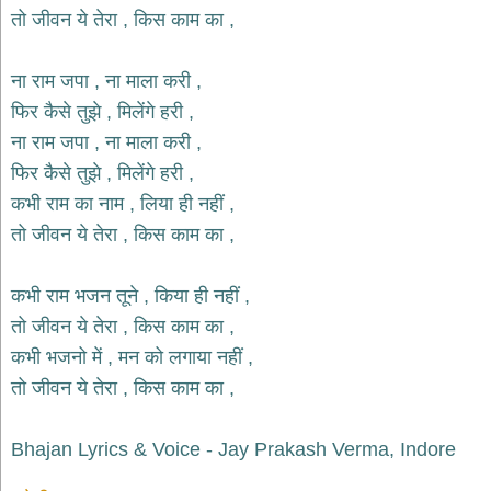
भजन
तो जीवन ये तेरा , किस काम का ,
raam
bhajans
गुरुदेव
ना राम जपा , ना माला करी ,
भजन
फिर कैसे तुझे , मिलेंगे हरी ,
gurudev
bhajans
ना राम जपा , ना माला करी ,
विविध
फिर कैसे तुझे , मिलेंगे हरी ,
भजन
कभी राम का नाम , लिया ही नहीं ,
miscellaneous
bhajans
तो जीवन ये तेरा , किस काम का ,
विष्णु
भजन
कभी राम भजन तूने , किया ही नहीं ,
vishnu
bhajans
तो जीवन ये तेरा , किस काम का ,
कभी भजनो में , मन को लगाया नहीं ,
बाबा
बालक
तो जीवन ये तेरा , किस काम का ,
नाथ
भजन
Bhajan Lyrics & Voice - Jay Prakash Verma, Indore
baba
balak
nath
bhajans