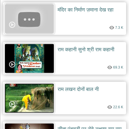
दयाल
भजन
मंदिर का निर्माण ज़माना देख रहा
bawa
lal
dayal
bhajans
7.3 K
शनि
देव
भजन
राम कहानी सुनो श्री राम कहानी
shani
dev
bhajans
69.3 K
आज
का
भजन
bhajan
राम लखन दोनों बाल नी
of
the
day
भजन
22.6 K
जोड़ें
add
bhajans