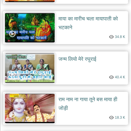
दयाल
भजन
bawa
माया का मारीच चला मायापाती को
lal
dayal
bhajans
भटकाने
शनि
34.8 K
देव
भजन
shani
dev
जन्म लियो मेरे रघुराई
bhajans
आज
का
40.4 K
भजन
bhajan
of
the
राम नाम ना गाया तूने बस माया ही
day
जोड़ी
भजन
जोड़ें
18.3 K
add
bhajans