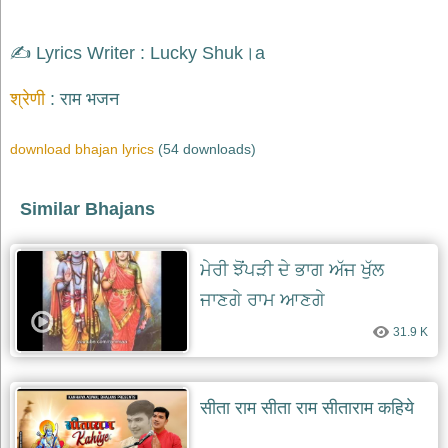
भजन
raam
bhajans
✍️ Lyrics Writer : Lucky Shuk।a
गुरुदेव
भजन
श्रेणी
राम भजन
gurudev
bhajans
download bhajan lyrics
(54 downloads)
विविध
भजन
miscellaneous
Similar Bhajans
bhajans
विष्णु
भजन
ਮੇਰੀ ਝੋਂਪੜੀ ਦੇ ਭਾਗ ਅੱਜ ਖੁੱਲ
vishnu
bhajans
ਜਾਣਗੇ ਰਾਮ ਆਣਗੇ
बाबा
31.9 K
बालक
नाथ
भजन
सीता राम सीता राम सीताराम कहिये
baba
balak
nath
bhajans