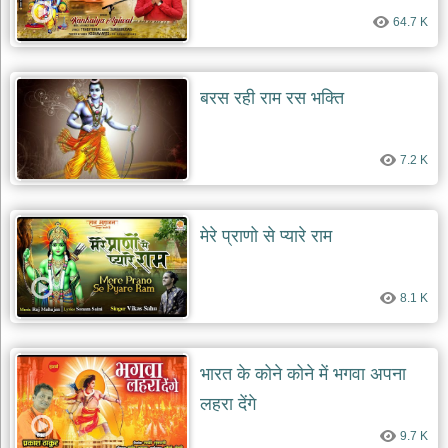
64.7 K
देश
भक्ति
भजन
बरस रही राम रस भक्ति
patriotic
bhajans
खाटू
7.2 K
श्याम
भजन
khatu
shaym
bhajans
मेरे प्राणो से प्यारे राम
रानी
सती
8.1 K
दादी
भजन
rani
sati
dadi
भारत के कोने कोने में भगवा अपना
bhajans
लहरा देंगे
बावा
लाल
9.7 K