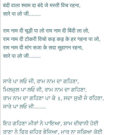
भजन
बंदी वाला श्याम दा बंदे जे मस्ती विच रहना,
raam
bhajans
सारे पा लो जी........
गुरुदेव
भजन
राम नाम दी चूड़ी पा लो राम नाम दी बिंदी ला लो,
gurudev
bhajans
राम नाम दी टोकरी विचो कड़ कड़ के हर गहना पा लो,
विविध
राम नाम दी मांग सजा के सदा सुहागन रहना,
भजन
सारे पा लो जी........
miscellaneous
bhajans
विष्णु
भजन
ਸਾਰੇ ਪਾ ਲਓ ਜੀ, ਰਾਮ ਨਾਮ ਦਾ ਗਹਿਣਾ,
vishnu
bhajans
ਮਿਲਜੁਲ ਪਾ ਲਓ ਜੀ, ਰਾਮ ਨਾਮ ਦਾ ਗਹਿਣਾ,
ਰਾਮ ਨਾਮ ਦਾ ਗਹਿਣਾ ਪਾ ਕੇ ॥, ਸਦਾ ਸੁਖੀ ਜੇ ਰਹਿਣਾ,
बाबा
बालक
ਸਾਰੇ ਪਾ ਲਓ ਜੀ........
नाथ
भजन
ਇਹ ਗਹਿਣਾ ਮੀਰਾਂ ਨੇ ਪਾਇਆ, ਸ਼ਾਮ ਦੀਵਾਨੀ ਹੋਈ
baba
balak
ਰਾਣਾ ਨੇ ਫਿਰ ਜ਼ਹਿਰ ਭੇਜਿਆ, ਮਾਰ ਨਾ ਸਕਿਆ ਕੋਈ
nath
bhajans