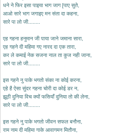
भजन
धने ने फिर इसा पाइया भाग जाग [पाए सुते,
hanuman
आओ सारे भाग जगाइए मन संता दा कहना,
bhajans
सारे पा लो जी........
साईं
भजन
sai
एह गहना हनुमान जी पाया जाने जमाना सारा,
bhajans
एह गहने दी महिमा गए नारद दा एक तारा,
जैन
कर ले कमाई नेक सजना नाल ता कुज नही जाना,
भजन
jain
सारे पा लो जी........
bhajans
दुर्गा
इस गहने नु पाके भगतो संका ना कोई करना,
भजन
एहे है ऐसा सुंदर गहना चोरी दा कोई डर न,
durga
bhajans
झूठी दुनिया विच क्यों फसियाँ दुनिया तो की लेना,
गणेश
सारे पा लो जी........
भजन
ganesh
bhajans
इस गहने नु पाके भगतो जीवन सफल बनौना,
राम
राम नाम दी महिमा गाके आवागमन मितौना,