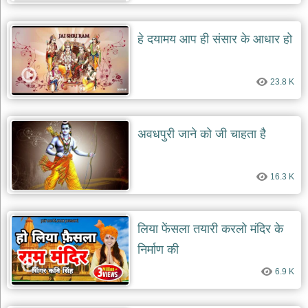
दयाल
भजन
bawa
हे दयामय आप ही संसार के आधार हो
lal
dayal
bhajans
23.8 K
शनि
देव
भजन
shani
अवधपुरी जाने को जी चाहता है
dev
bhajans
आज
16.3 K
का
भजन
bhajan
of
the
लिया फेंसला तयारी करलो मंदिर के
day
निर्माण की
भजन
जोड़ें
6.9 K
add
bhajans