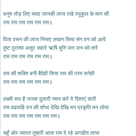
भजन
hanuman
धनुष तोड़ लिए ब्याह जानकी लाज रखे रघुकुल के मान की
bhajans
राम राम राम राम राम राम॥
साईं
भजन
sai
पिता वचन की लाज निभाए लखन सिया संग वन को आये
bhajans
दुष्ट दुरात्मा असुर सहारे ऋषि मुनि जन जन को तारे
जैन
राम राम राम राम राम राम॥
भजन
jain
bhajans
राम की शक्ति बनी बैदेही सिया राम की परम सनेही
दुर्गा
राम राम राम राम राम राम॥
भजन
durga
bhajans
लक्ष्मी रूप है जनक दुलारी नमन करे ये दिशाएं सारी
गणेश
राम बढावहि वन की शोभा देखि देखि मन प्रकृति मन लोभा
भजन
राम राम राम राम राम राम राम॥
ganesh
bhajans
राम
चहुँ ओर व्यापत तुम्हरी आभा राम दे रहे अगडीत लाभा