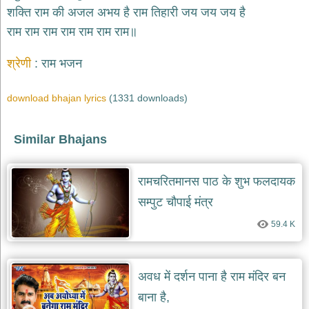
भजन
शक्ति राम की अजल अभय है राम तिहारी जय जय जय है
raam
bhajans
राम राम राम राम राम राम राम॥
गुरुदेव
भजन
श्रेणी
राम भजन
gurudev
bhajans
download bhajan lyrics
(1331 downloads)
विविध
भजन
miscellaneous
Similar Bhajans
bhajans
विष्णु
रामचरितमानस पाठ के शुभ फलदायक
भजन
vishnu
सम्पुट चौपाई मंत्र
bhajans
59.4 K
बाबा
बालक
नाथ
भजन
अवध में दर्शन पाना है राम मंदिर बन
baba
balak
बाना है,
nath
bhajans