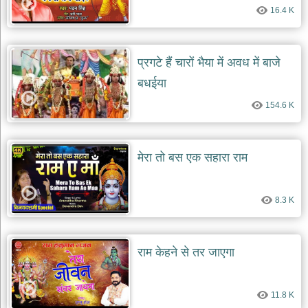
16.4 K
देश
भक्ति
भजन
प्रगटे हैं चारों भैया में अवध में बाजे
patriotic
bhajans
बधईया
खाटू
154.6 K
श्याम
भजन
khatu
shaym
मेरा तो बस एक सहारा राम
bhajans
रानी
सती
8.3 K
दादी
भजन
rani
sati
राम केहने से तर जाएगा
dadi
bhajans
बावा
11.8 K
लाल