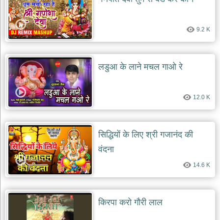
दयाल
भजन
bawa
9.2 K
lal
dayal
bhajans
शनि
लडुआ के लाने मचल गाओ रे
देव
भजन
shani
dev
12.0 K
bhajans
आज
का
सिद्धियों के लिए श्री गजानंद की
भजन
वंदना
bhajan
of
the
14.6 K
day
भजन
जोड़ें
किरपा करो गौरी लाल
add
bhajans