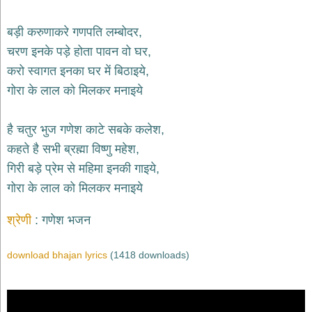
भजन
hanuman
बड़ी करुणाकरे गणपति लम्बोदर,
bhajans
चरण इनके पड़े होता पावन वो घर,
साईं
करो स्वागत इनका घर में बिठाइये,
भजन
sai
गोरा के लाल को मिलकर मनाइये
bhajans
जैन
है चतुर भुज गणेश काटे सबके कलेश,
भजन
jain
कहते है सभी ब्रह्मा विष्णु महेश,
bhajans
गिरी बड़े प्रेम से महिमा इनकी गाइये,
दुर्गा
गोरा के लाल को मिलकर मनाइये
भजन
durga
bhajans
श्रेणी
गणेश भजन
गणेश
भजन
download bhajan lyrics
(1418 downloads)
ganesh
bhajans
राम