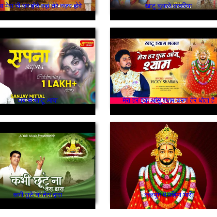
बा मेरा भी घर होवे वहां तेरे नज़र होवे
खाटू बुलाले सांवरिया
जब से खाटू आया
मेरा हर इक आंसू श्याम चरण तेरे धोता है
कभी छूटे ना तेरा द्वारा
कलयुग में महिमा भारी