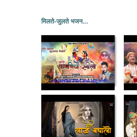
मिलते-जुलते भजन...
आयो फागनियो रंगीलो चाला खाटू नगरी