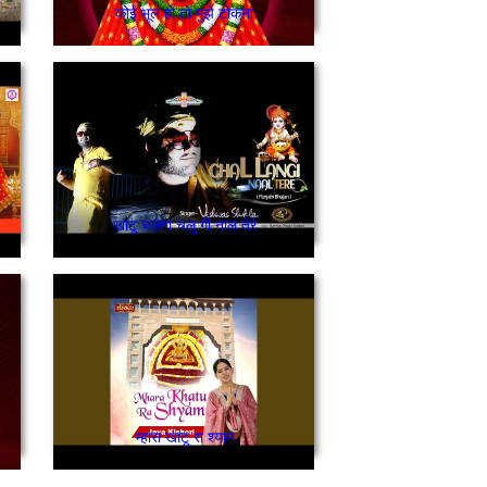
कोई भूल हो तो मुझे टोकना
खाटू चलेगा चलु गी नाल तेरे
म्हारा खाटू रा श्याम