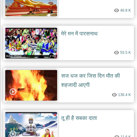
दयाल
भजन
46.8 K
bawa
lal
dayal
bhajans
मेरे मन में पारसनाथ
शनि
देव
भजन
55.5 K
shani
dev
bhajans
आज
सज धज कर जिस दिन मौत की
का
शहजादी आएगी
भजन
bhajan
136.4 K
of
the
day
भजन
तू ही है सबका दाता
जोड़ें
add
bhajans