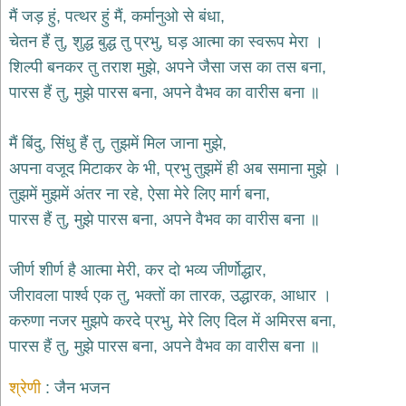
भजन
मैं जड़ हुं, पत्थर हुं मैं, कर्मानुओ से बंधा,
hanuman
चेतन हैं तु, शुद्ध बुद्ध तु प्रभु, घड़ आत्मा का स्वरूप मेरा ।
bhajans
शिल्पी बनकर तु तराश मुझे, अपने जैसा जस का तस बना,
साईं
पारस हैं तु, मुझे पारस बना, अपने वैभव का वारीस बना ॥
भजन
sai
bhajans
मैं बिंदु, सिंधु हैं तु, तुझमें मिल जाना मुझे,
जैन
अपना वजूद मिटाकर के भी, प्रभु तुझमें ही अब समाना मुझे ।
भजन
jain
तुझमें मुझमें अंतर ना रहे, ऐसा मेरे लिए मार्ग बना,
bhajans
पारस हैं तु, मुझे पारस बना, अपने वैभव का वारीस बना ॥
दुर्गा
भजन
जीर्ण शीर्ण है आत्मा मेरी, कर दो भव्य जीर्णोद्धार,
durga
bhajans
जीरावला पार्श्व एक तु, भक्तों का तारक, उद्धारक, आधार ।
गणेश
करुणा नजर मुझपे करदे प्रभु, मेरे लिए दिल में अमिरस बना,
भजन
पारस हैं तु, मुझे पारस बना, अपने वैभव का वारीस बना ॥
ganesh
bhajans
श्रेणी
जैन भजन
राम