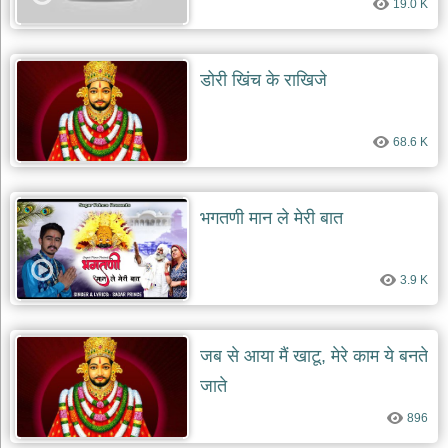
19.0 K
दयाल
भजन
bawa
lal
dayal
डोरी खिंच के राखिजे
bhajans
शनि
देव
68.6 K
भजन
shani
dev
bhajans
भगतणी मान ले मेरी बात
आज
का
3.9 K
भजन
bhajan
of
the
day
जब से आया मैं खाटू, मेरे काम ये बनते
भजन
जाते
जोड़ें
add
896
bhajans