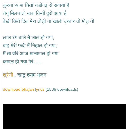
भजन
कुरता प्यामा चिता चंडीगढ़ से सवाया है
hanuman
तेनु मिलन तो बाबा किनी दुरो आया है
bhajans
वेखी किते दिल मेरा तोड़ी ना खाली दरबार तो मोड़ नी
साईं
भजन
sai
लाल रंग बाले मै लाल हो गया,
bhajans
बाह मेरी फदी मैं निहाल हो गया,
जैन
मैं ता वीरे आज मालामाल हो गया
भजन
jain
कमाल हो गया मेरे......
bhajans
दुर्गा
श्रेणी
खाटू श्याम भजन
भजन
durga
bhajans
download bhajan lyrics
(1586 downloads)
गणेश
भजन
ganesh
bhajans
राम