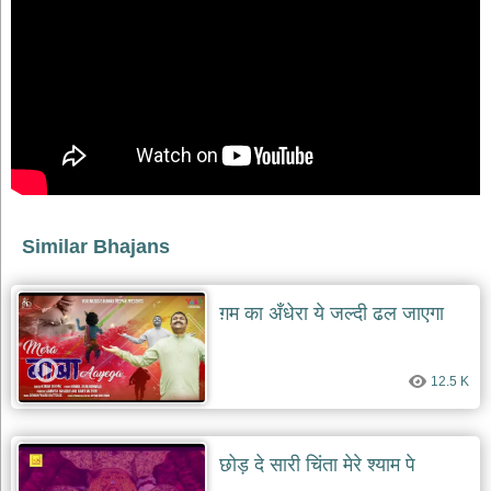
भजन
raam
bhajans
गुरुदेव
भजन
gurudev
bhajans
विविध
भजन
miscellaneous
bhajans
Similar Bhajans
विष्णु
भजन
vishnu
ग़म का अँधेरा ये जल्दी ढल जाएगा
bhajans
बाबा
12.5 K
बालक
नाथ
भजन
baba
छोड़ दे सारी चिंता मेरे श्याम पे
balak
nath
bhajans