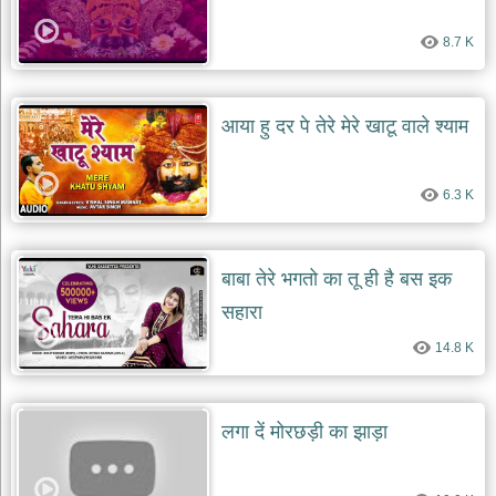
देश
8.7 K
भक्ति
भजन
patriotic
bhajans
आया हु दर पे तेरे मेरे खाटू वाले श्याम
खाटू
श्याम
6.3 K
भजन
khatu
shaym
bhajans
बाबा तेरे भगतो का तू ही है बस इक
रानी
सहारा
सती
दादी
14.8 K
भजन
rani
sati
dadi
bhajans
लगा दें मोरछड़ी का झाड़ा
बावा
लाल