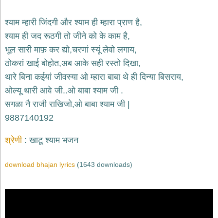
भजन
hanuman
श्याम म्हारी जिंदगी और श्याम ही म्हारा प्राण है,
bhajans
श्याम ही जद रूठगी तो जीने को के काम है,
साईं
भूल सारी माफ़ कर द्यो,चरणां स्यूं लेवो लगाय,
भजन
sai
ठोकरां खाई बोहोत,अब आके सही रस्तो दिखा,
bhajans
थारे बिना कईयां जीवस्या ओ म्हारा बाबा थे ही दिन्या बिसराय,
जैन
ओल्यू थारी आवे जी..ओ बाबा श्याम जी .
भजन
jain
सगळा नै राजी राखिजो,ओ बाबा श्याम जी |
bhajans
9887140192
दुर्गा
भजन
श्रेणी
खाटू श्याम भजन
durga
bhajans
download bhajan lyrics
(1643 downloads)
गणेश
भजन
ganesh
bhajans
राम