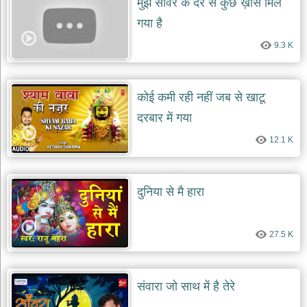
मुझे सांवरे के दर से कुछ ख़ास मिल
गया है
देश
भक्ति
9.3 K
भजन
patriotic
bhajans
कोई कमी रही नहीं जब से खाटू
खाटू
श्याम
दरबार में गया
भजन
khatu
12.1 K
shaym
bhajans
रानी
दुनिया से मै हारा
सती
दादी
भजन
27.5 K
rani
sati
dadi
bhajans
बावा
संवारा जो साथ में है तेरे
लाल