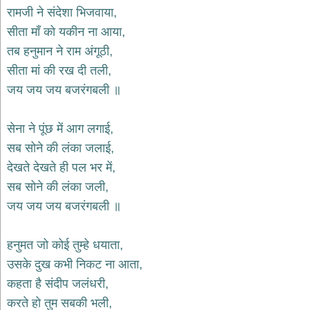
भजन
रामजी ने संदेशा भिजवाया,
hanuman
सीता माँ को यकीन ना आया,
bhajans
तब हनुमान ने राम अंगूठी,
साईं
सीता मां की रख दी तली,
भजन
sai
जय जय जय बजरंगबली ॥
bhajans
जैन
सेना ने पूंछ में आग लगाई,
भजन
jain
सब सोने की लंका जलाई,
bhajans
देखते देखते ही पल भर में,
दुर्गा
सब सोने की लंका जली,
भजन
जय जय जय बजरंगबली ॥
durga
bhajans
गणेश
हनुमत जो कोई तुम्हे धयाता,
भजन
उसके दुख कभी निकट ना आता,
ganesh
bhajans
कहता है संदीप जलंधरी,
राम
करते हो तुम सबकी भली,