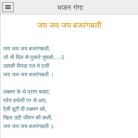
भजन गंगा
जय जय जय बजरंगबली
जय जय जय बजरंगबली,
जो भी दिल से पुकारे तुमको....-2
प्रथम
उसकी विपदा पल मे टली
पन्ना
home
जय जय जय बजरंगबली ।
कृष्ण
भजन
लक्ष्मण के थे प्राण बचाए,
krishna
bhajans
पर्वत हथेली पर ले आए,
ऐसी बूटी दी लक्ष्मण को,
शिव
भजन
खिल उठी जीवन की कली,
shiv
जय जय जय बजरंगबली ॥
bhajans
हनुमान