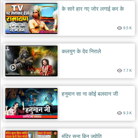
दयाल
के सारे हार गए जोर लगाई कर के
भजन
bawa
lal
dayal
bhajans
9.5 K
शनि
देव
भजन
कलयुग के देव निराले
shani
dev
bhajans
7.7 K
आज
का
भजन
हनुमान सा ना कोई बलवान जी
bhajan
of
the
day
9.3 K
भजन
जोड़ें
add
bhajans
मंदिर सूना बिन ज्योति