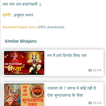
भजन
जय जय जय बजरंगबली ॥
raam
bhajans
श्रेणी
हनुमान भजन
गुरुदेव
भजन
gurudev
download bhajan lyrics
(2901 downloads)
bhajans
विविध
Similar Bhajans
भजन
miscellaneous
bhajans
मन में वसे जिनके सिया राम
विष्णु
भजन
vishnu
bhajans
12.3 K
बाबा
बालक
रामायण के 7 काण्ड में कोई नही है
नाथ
भजन
ऐसा सुन्दरकाण्ड के जैसा
baba
balak
12.1 K
nath
bhajans