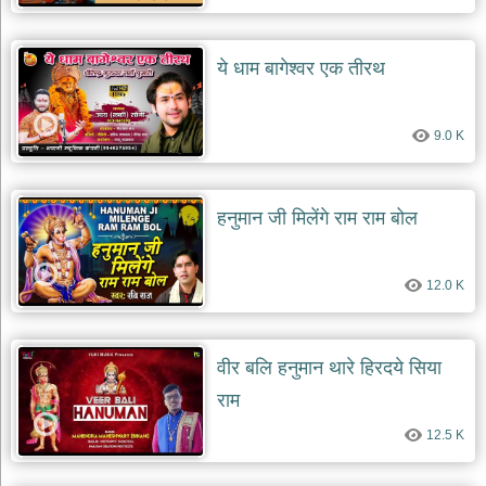
देश
भक्ति
ये धाम बागेश्वर एक तीरथ
भजन
patriotic
bhajans
9.0 K
खाटू
श्याम
भजन
हनुमान जी मिलेंगे राम राम बोल
khatu
shaym
bhajans
रानी
12.0 K
सती
दादी
भजन
वीर बलि हनुमान थारे हिरदये सिया
rani
sati
राम
dadi
bhajans
12.5 K
बावा
लाल