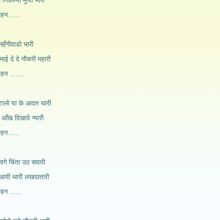
ी निकल्यो मुंजी भारी
ोहन......
महँगीवाडो भारी
ई दे दे नौकरी महारी
ोहन .......
 टालो या के आदत थारी
ो आँख दिखावे न्यारी
ोहन......
लागे चिंता उठ सवारी
 आयी थारी लखदातारी
ोहन ......