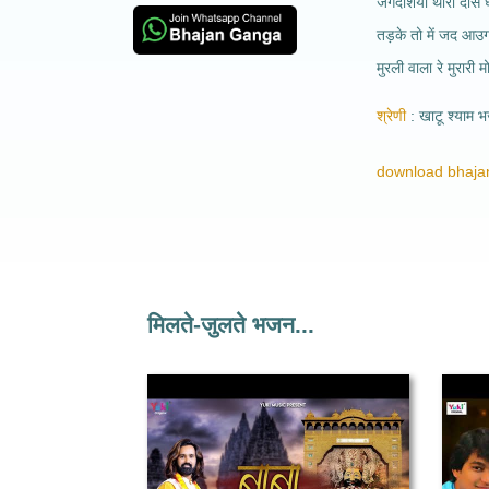
जगदीशयो थारो दास घ
तड़के तो में जद आउग
मुरली वाला रे मुरारी म
श्रेणी
खाटू श्याम 
download bhajan
मिलते-जुलते भजन...