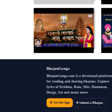
पकड़ो कलाई मेरी श्याम मैं जग से हारा रे
BhajanGanga
BhajanGanga.com is a devotional platform
for reading and sharing bhajans. Explore
lyrics of Krishna, Ram, Shiv, Hanuman,
Durga, Sai and many more.
📱 Get the App
➕ Submit a Bhajan