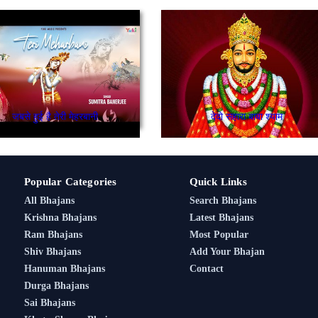
जबसे हुई है तेरी मेहरबानी
देदो सहारा बाबा श्याम
Popular Categories
Quick Links
All Bhajans
Search Bhajans
Krishna Bhajans
Latest Bhajans
Ram Bhajans
Most Popular
Shiv Bhajans
Add Your Bhajan
Hanuman Bhajans
Contact
Durga Bhajans
Sai Bhajans