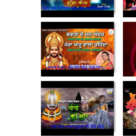
खाटू धाम मैं निशान लेके आऊं सांवरिया इंतज़ार करना
श्
भगतां दे मन अंदर मेरा खाटू वाला रहंदा...
देदो दर्शन श्याम मुझको मेरे दिन थोड़े