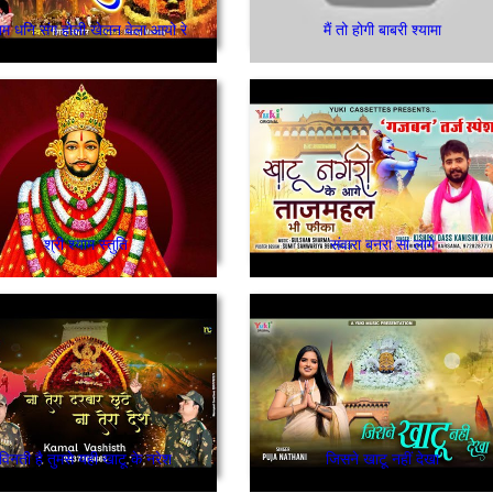
याम धनि संग होली खेलन वेला आयो रे
मैं तो होगी बाबरी श्यामा
श्री श्याम स्तुति
संवारा बनरा सा लागे
विनती है तुमसे यही खाटू के नरेश
जिसने खाटू नहीं देखा