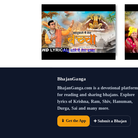
खाटू वाले मै तेरा बच्चा
BhajanGanga
BhajanGanga.com is a devotional platform
for reading and sharing bhajans. Explore
lyrics of Krishna, Ram, Shiv, Hanuman,
Durga, Sai and many more.
📱 Get the App
➕ Submit a Bhajan