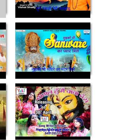
तूने पकड़ी मेरी कलहाइ
मुझको भी साँवरे का प्यार मिले
पागल हूँ मै बाबा तेरा