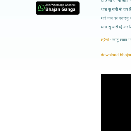
थे जाणो या ना जाणो स
थारा सु यारी म्हे कर 
थारे नाम का बणास्यू 
थारा सु यारी म्हे कर
श्रेणी
खाटू श्याम 
download bhajan