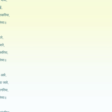
 भायी,
ाई,
चाकरिया,
 लिया॥
रे,
ारे,
उमरिया,
 लिया॥
 आवे,
या जावे,
डगरिया,
 लिया॥