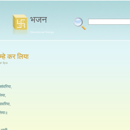
भजन
Devotional Songs
 म्हे कर लिया
r liya
ांवरिया,
लिया,
बावरिया,
 लिया॥