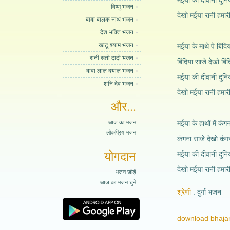
मईया की दीवानी दुनिय
विष्णु भजन
देखो मईया रानी हमार
बाबा बालक नाथ भजन
देश भक्ति भजन
खाटू श्याम भजन
मईया के माथे पे बिंदि
रानी सती दादी भजन
बिंदिया साजे देखो बिं
बावा लाल दयाल भजन
मईया की दीवानी दुनिय
शनि देव भजन
देखो मईया रानी हमार
और...
आज का भजन
मईया के हाथों में कंग
लोकप्रिय भजन
कंगना साजे देखो कंग
योगदान
मईया की दीवानी दुनिय
देखो मईया रानी हमारी
भजन जोड़ें
आज का भजन चुनें
श्रेणी
दुर्गा भजन
download bhajan