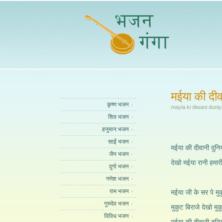
मईया की दीव
कृष्ण भजन
mayia ki diwani duniy
शिव भजन
हनुमान भजन
साईं भजन
मईया की दीवानी दुनिय
जैन भजन
देखो मईया रानी हमार
दुर्गा भजन
गणेश भजन
राम भजन
मईया जी के सर पे मुक
गुरुदेव भजन
मुकुट बिराजे देखो मुक
विविध भजन