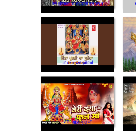
मेरी मुशिकला दा शेरावाली हल कर दे
माँ भर दऊगी झोलियाँ
तेरी दया के फूल माँ