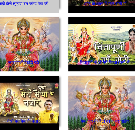
कहो कैसे तुम्हारा बन जांऊ मैया जी
ध्यानु के ध्यान में रहने वाली माँ
ज्योतांवाली देखदी रही
चिंतापूर्णी माँ ओ मेरी चिन्ता हरनी माँ
देखो मेरी मैया के नज़ारे
मैया जय तेरे बेटों को न घर चाहिए