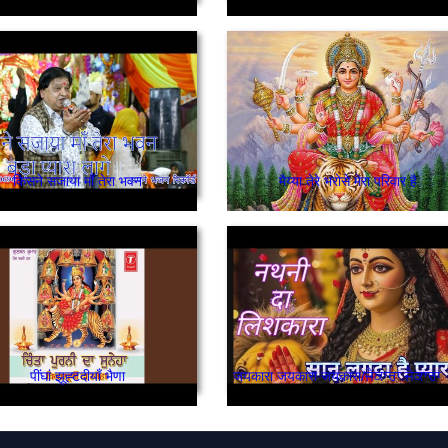
किसने सजाया माँ तेरा भवन
मैय्या तेरे भरोसे मेरा परिवार है
पींघां झूह्टदीयाँ भैणा
जयकारा ज