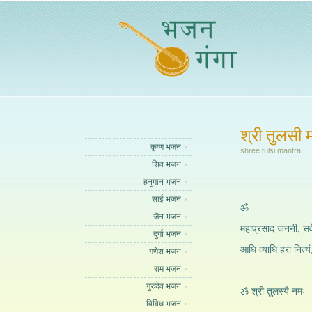
श्री तुलसी म
कृष्ण भजन
shree tulsi mantra
शिव भजन
हनुमान भजन
साईं भजन
ॐ
जैन भजन
महाप्रसाद जननी, सर्व
दुर्गा भजन
आधि व्याधि हरा नित्यं
गणेश भजन
राम भजन
गुरुदेव भजन
ॐ श्री तुलस्यै नमः
विविध भजन