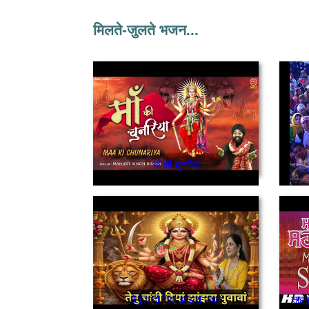
मिलते-जुलते भजन...
माँ की चुनरिया
तेनु चांदी दियां झांझरा पवावां
साहनु