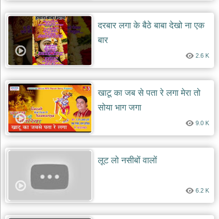
दयाल
भजन
दरबार लगा के बैठे बाबा देखो ना एक
bawa
lal
dayal
बार
bhajans
2.6 K
शनि
देव
भजन
shani
खाटू का जब से पता रे लगा मेरा तो
dev
bhajans
सोया भाग जगा
आज
9.0 K
का
भजन
bhajan
of
लूट लो नसीबों वालों
the
day
भजन
6.2 K
जोड़ें
add
bhajans