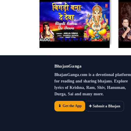
मेरी बिगड़ी बना दे ओ देवा
BhajanGanga
BhajanGanga.com is a devotional platform
for reading and sharing bhajans. Explore
lyrics of Krishna, Ram, Shiv, Hanuman,
Durga, Sai and many more.
📱 Get the App
➕ Submit a Bhajan