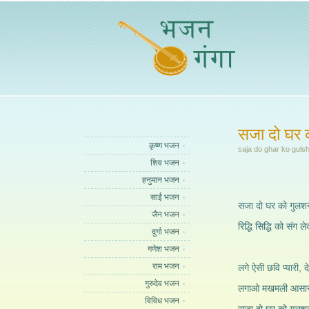
सजा दो घर क
कृष्ण भजन
saja do ghar ko guls
शिव भजन
हनुमान भजन
साईं भजन
सजा दो घर को गुलशन 
जैन भजन
रिद्धि सिद्धि को संग ल
दुर्गा भजन
गणेश भजन
राम भजन
लगे ऐसी छवि प्यारी, 
गुरुदेव भजन
लगाओ मखमली आसान, 
विविध भजन