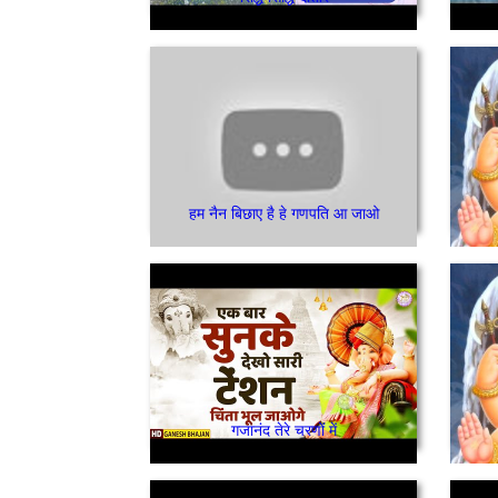
हम नैन बिछाए है हे गणपति आ जाओ
गजानंद तेरे चरणों में