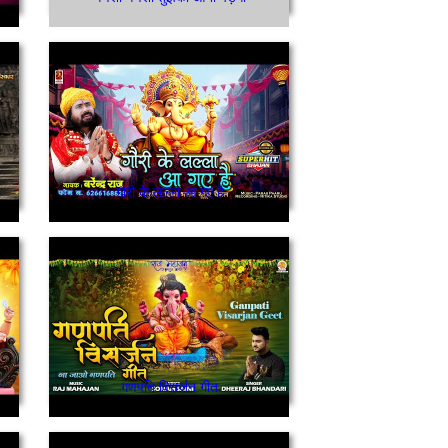
गौरी के लल्ला आ गए है
गणपति विसर्जन गीत