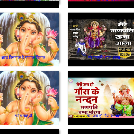
आष्ठ विनायक हे व्यापक विशाल
मेरे गणपति राजा आजा
गणेश चतुर्थी
तेरी जय हो गौरा के नंदन