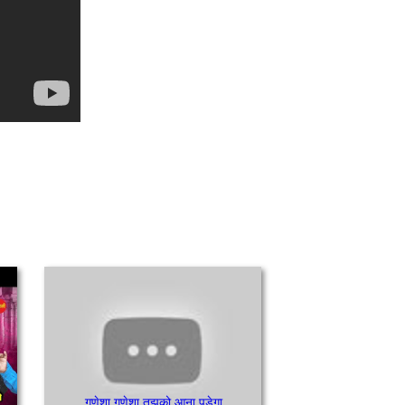
गणेशा गणेशा तुझको आना पड़ेगा