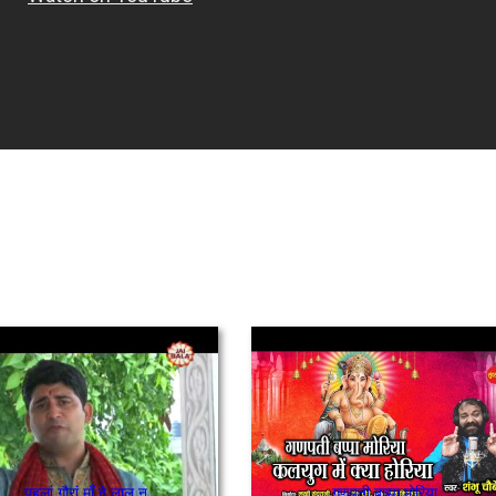
पहलां गौरां माँ दे लाल नु
गणपती बाप्पा मोरिया