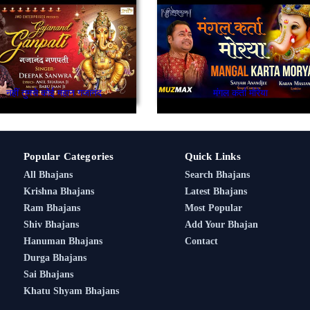
नहीं तुमसे कोई महान गजानंद
मंगल कर्ता मोरेया
Popular Categories
Quick Links
All Bhajans
Search Bhajans
Krishna Bhajans
Latest Bhajans
Ram Bhajans
Most Popular
Shiv Bhajans
Add Your Bhajan
Hanuman Bhajans
Contact
Durga Bhajans
Sai Bhajans
Khatu Shyam Bhajans