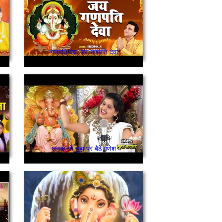
गणपति देवा जय गणपति देवा
तनक सो चूहा पर बैठे गणेश