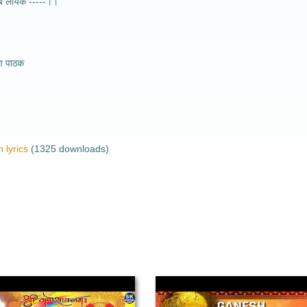
सब लायक -----।।
यण पाठक
 lyrics
(1325 downloads)