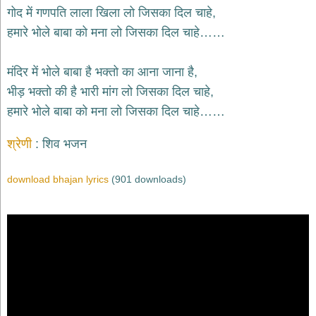
भजन
गोद में गणपति लाला खिला लो जिसका दिल चाहे,
hanuman
हमारे भोले बाबा को मना लो जिसका दिल चाहे……
bhajans
साईं
मंदिर में भोले बाबा है भक्तो का आना जाना है,
भजन
sai
भीड़ भक्तो की है भारी मांग लो जिसका दिल चाहे,
bhajans
हमारे भोले बाबा को मना लो जिसका दिल चाहे……
जैन
भजन
श्रेणी
शिव भजन
jain
bhajans
download bhajan lyrics
(901 downloads)
दुर्गा
भजन
durga
bhajans
गणेश
भजन
ganesh
bhajans
राम