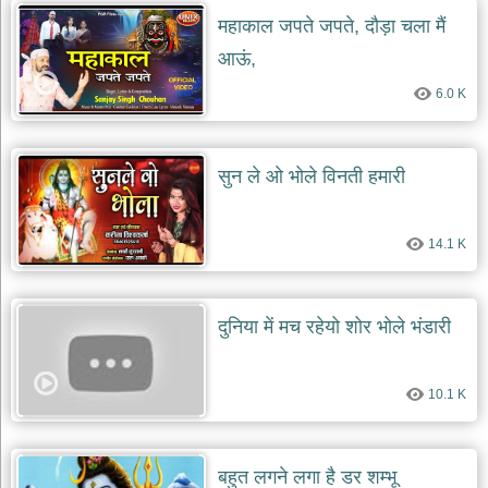
दयाल
महाकाल जपते जपते, दौड़ा चला मैं
भजन
bawa
आऊं,
lal
dayal
bhajans
6.0 K
शनि
देव
सुन ले ओ भोले विनती हमारी
भजन
shani
dev
bhajans
14.1 K
आज
का
भजन
दुनिया में मच रहेयो शोर भोले भंडारी
bhajan
of
the
day
10.1 K
भजन
जोड़ें
add
bhajans
बहुत लगने लगा है डर शम्भू