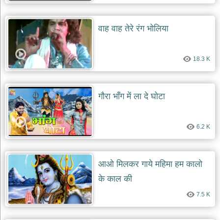
देश
भक्ति
वाह वाह तेरे रंग भोलिया
भजन
patriotic
bhajans
18.3 K
खाटू
श्याम
भजन
गौरा भाँग में ला दे घोटा
khatu
shaym
bhajans
6.2 K
रानी
सती
दादी
भजन
आओ मिलकर गाये महिमा हम कालो
rani
sati
के काल की
dadi
bhajans
7.5 K
बावा
लाल