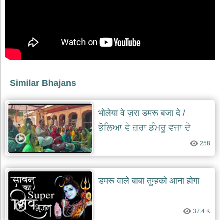
भजन
raam
bhajans
गुरुदेव
भजन
gurudev
bhajans
विविध
Similar Bhajans
भजन
miscellaneous
bhajans
भोलेया वे ज़रा डमरू बजा दे /
विष्णु
ਭੋਲਿਆ ਵੇ ਜ਼ਰਾ ਡੰਮਰੂ ਵਜਾ ਦੇ
भजन
vishnu
258
bhajans
बाबा
बालक
डमरू वाले बाबा तुम्हको आना होगा
नाथ
भजन
baba
balak
37.4 K
nath
bhajans