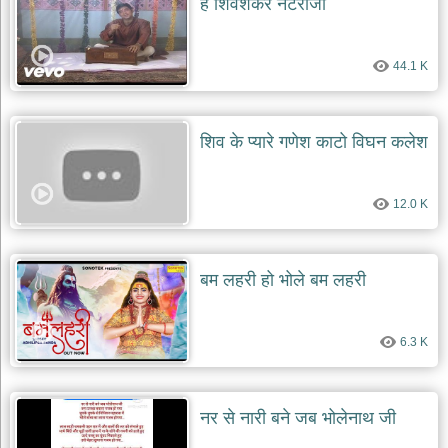
हे शिवशंकर नटराजा
दयाल
भजन
bawa
lal
44.1 K
dayal
bhajans
शनि
शिव के प्यारे गणेश काटो विघन कलेश
देव
भजन
shani
dev
12.0 K
bhajans
आज
का
बम लहरी हो भोले बम लहरी
भजन
bhajan
of
the
day
6.3 K
भजन
जोड़ें
add
नर से नारी बने जब भोलेनाथ जी
bhajans