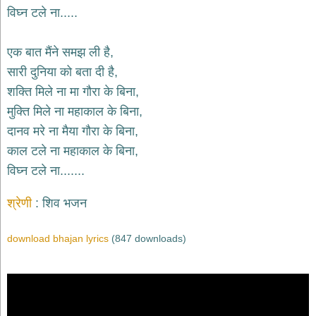
भजन
विघ्न टले ना.....
raam
bhajans
गुरुदेव
एक बात मैंने समझ ली है,
भजन
सारी दुनिया को बता दी है,
gurudev
bhajans
शक्ति मिले ना मा गौरा के बिना,
विविध
मुक्ति मिले ना महाकाल के बिना,
भजन
दानव मरे ना मैया गौरा के बिना,
miscellaneous
bhajans
काल टले ना महाकाल के बिना,
विघ्न टले ना.......
विष्णु
भजन
vishnu
श्रेणी
शिव भजन
bhajans
बाबा
download bhajan lyrics
(847 downloads)
बालक
नाथ
भजन
baba
balak
nath
bhajans