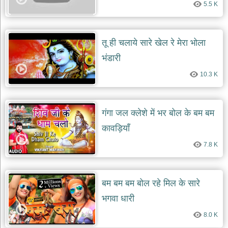
दयाल
5.5 K
भजन
bawa
lal
dayal
तू ही चलाये सारे खेल रे मेरा भोला
bhajans
भंडारी
शनि
देव
10.3 K
भजन
shani
dev
bhajans
गंगा जल क्लेशे में भर बोल के बम बम
आज
कावड़ियाँ
का
भजन
7.8 K
bhajan
of
the
day
बम बम बम बोल रहे मिल के सारे
भजन
भगवा धारी
जोड़ें
add
8.0 K
bhajans