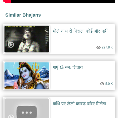
देश
भक्ति
Similar Bhajans
भजन
patriotic
bhajans
भोले नाथ से निराला कोई और नहीं
खाटू
श्याम
227.8 K
भजन
khatu
shaym
bhajans
गाएं ॐ नमः शिवाय
रानी
सती
दादी
5.0 K
भजन
rani
sati
dadi
bhajans
काँधे पर लेलो कावड पॉवर मिलेगा
बावा
लाल