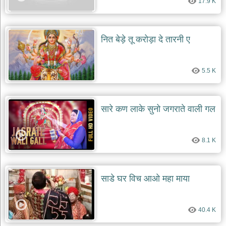
17.9 K
नित बेड़े तू करोड़ा दे तारनी ए
5.5 K
सारे कण लाके सुनो जगराते वाली गल
8.1 K
साडे घर विच आओ महा माया
40.4 K