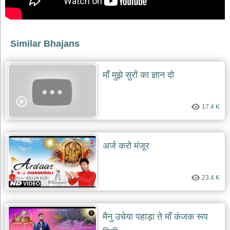
देश
भक्ति
भजन
Similar Bhajans
patriotic
bhajans
खाटू
माँ मुझे सुरों का ज्ञान दो
श्याम
भजन
khatu
17.4 K
shaym
bhajans
रानी
अर्ज करो मंजूर
सती
दादी
भजन
rani
23.4 K
sati
dadi
bhajans
बावा
मैनु उचेया पहाड़ा ते माँ कंजक रूप
लाल