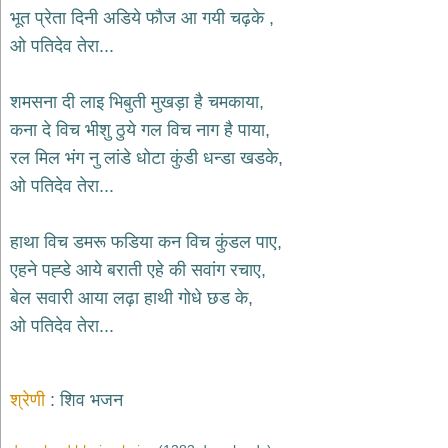
भजन
भूत प्रेता दिनी अडिये फौज आ गयी चढ़के ,
hanuman
ओ पतिदेव तेरा...
bhajans
साईं
शमसना दी लाइ भिबुती मुखड़ा है चमकाया,
भजन
sai
कना दे विच भीशु ठुये गल विच नाग है पाया,
bhajans
रल मिल भंग नु लांडे धोटा कुंडी धन्डा खडके,
जैन
ओ पतिदेव तेरा...
भजन
jain
bhajans
हाथा विच डमरू फडिया कन विच कुंडल पाए,
दुर्गा
एहने पह्डे आये बराती एहे की सवांग रचाए,
भजन
बेल सवारी आया लढ़ा हाथी गोधे छड के,
durga
bhajans
ओ पतिदेव तेरा...
गणेश
भजन
ganesh
bhajans
श्रेणी
शिव भजन
राम