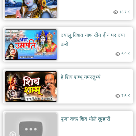
देश
13.7 K
भक्ति
भजन
patriotic
bhajans
दयालु विशव नाथ दीन हीन पर दया
खाटू
करो
श्याम
5.9 K
भजन
khatu
shaym
bhajans
हे शिव शम्भू नमस्तुभ्यं
रानी
सती
दादी
7.5 K
भजन
rani
sati
dadi
bhajans
पूजा करू शिव भोले तुम्हारी
बावा
लाल