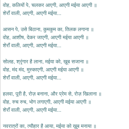
भजन
वोह, कलियों पे, चलकर आएगी, आएगी मईया आएगी ॥
hanuman
शेराँ वाली, आएगी, आएगी मईया...
bhajans
साईं
आसन पे, उसे बिठाना, कुमकुम का, तिलक लगाना ॥
भजन
sai
वोह, आशीष, देकर जाएगी, आएगी मईया आएगी ॥
bhajans
शेराँ वाली, आएगी, आएगी मईया...
जैन
भजन
jain
सोलह, श्रृंगार है लाना, मईया को, ख़ूब सजाना ॥
bhajans
वोह, मंद मंद, मुस्काएगी, आएगी मईया आएगी ॥
दुर्गा
शेराँ वाली, आएगी, आएगी मईया...
भजन
durga
bhajans
हलवा, पूरी है, रोज़ बनाना, और प्रेम से, रोज़ खिलाना ॥
गणेश
वोह, रुच रुच, भोग लगाएगी, आएगी मईया आएगी ॥
भजन
शेराँ वाली, आएगी, आएगी मईया...
ganesh
bhajans
राम
नवरात्रों का, त्यौहार है आया, मईया को ख़ूब मनाया ॥