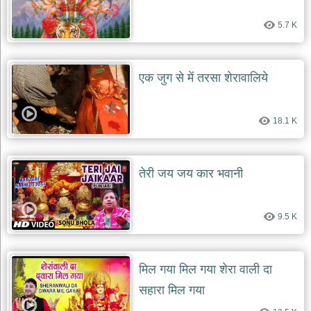
दयाल
भजन
5.7 K
bawa
lal
dayal
bhajans
एक जुग से में तरसा शेरावालिये
शनि
देव
भजन
18.1 K
shani
dev
bhajans
आज
तेरी जय जय कार भवानी
का
भजन
bhajan
9.5 K
of
the
day
भजन
मिल गया मिल गया शेरा वाली दा
जोड़ें
add
सहारा मिल गया
bhajans