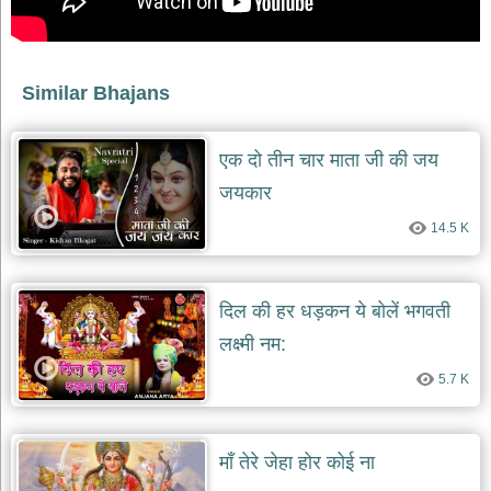
देश
भक्ति
भजन
Similar Bhajans
patriotic
bhajans
खाटू
एक दो तीन चार माता जी की जय
श्याम
जयकार
भजन
khatu
14.5 K
shaym
bhajans
रानी
दिल की हर धड़कन ये बोलें भगवती
सती
दादी
लक्ष्मी नम:
भजन
rani
5.7 K
sati
dadi
bhajans
बावा
माँ तेरे जेहा होर कोई ना
लाल